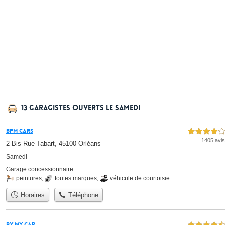
13 garagistes ouverts le samedi
BPM Cars
4,0 étoiles sur 5
1405 avis
2 Bis Rue Tabart, 45100 Orléans
Samedi
Garage concessionnaire
peintures
,
toutes marques
,
véhicule de courtoisie
Horaires
Téléphone
By My Car