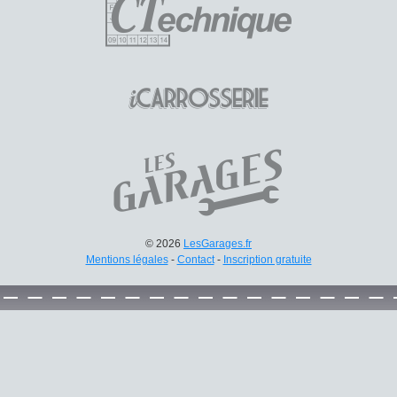
© 2026
LesGarages.fr
Mentions légales
-
Contact
-
Inscription gratuite