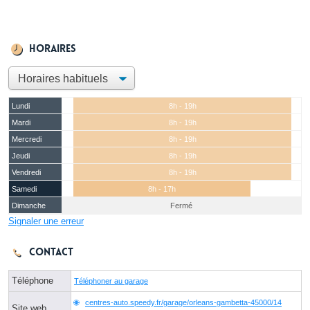
Horaires
Lundi
8h - 19h
Mardi
8h - 19h
Mercredi
8h - 19h
Jeudi
8h - 19h
Vendredi
8h - 19h
Samedi
8h - 17h
Dimanche
Fermé
Signaler une erreur
Contact
Téléphone
Téléphoner au garage
centres-auto.speedy.fr/garage/orleans-gambetta-45000/14
Site web