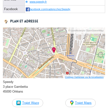
www.speedy.fr
Facebook
facebook.com/vadoncchezSpeedy
Plan et adresse
© contributeurs OpenStreetMap
Corriger l’adresse ou la localisation
Speedy
3 place Gambetta
45000 Orléans
Trajet Waze
Trajet Maps