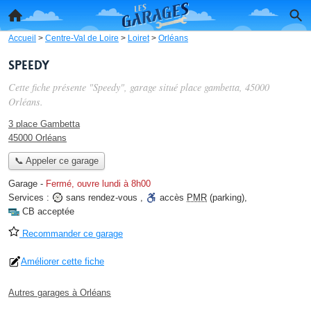
Accueil
>
Centre-Val de Loire
>
Loiret
>
Orléans
Speedy
Cette fiche présente "Speedy", garage situé
place gambetta
, 45000
Orléans.
3 place Gambetta
45000 Orléans
📞 Appeler ce garage
Garage
-
Fermé, ouvre lundi à 8h00
Services :
sans rendez-vous
,
accès
PMR
(parking)
,
CB acceptée
Recommander ce garage
Améliorer cette fiche
Autres garages à Orléans