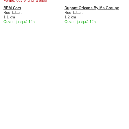
Fermé, ouvre lundi à 8h00
BPM Cars
Dupont Orleans By Ms Groupe
Rue Tabart
Rue Tabart
1.1 km
1.2 km
Ouvert jusqu'à 12h
Ouvert jusqu'à 12h