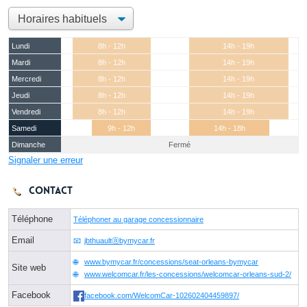
Lundi
8h - 12h
14h - 19h
Mardi
8h - 12h
14h - 19h
Mercredi
8h - 12h
14h - 19h
Jeudi
8h - 12h
14h - 19h
Vendredi
8h - 12h
14h - 19h
Samedi
9h - 12h
14h - 18h
Dimanche
Fermé
Signaler une erreur
Contact
Téléphone
Téléphoner au garage concessionnaire
Email
jbthuaultⓐbymycar.fr
www.bymycar.fr/concessions/seat-orleans-bymycar
Site web
www.welcomcar.fr/les-concessions/welcomcar-orleans-sud-2/
Facebook
facebook.com/WelcomCar-102602404459897/