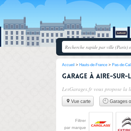
Accueil
>
Hauts-de-France
>
Pas-de-Cal
Garage à Aire-sur-l
LesGarages.fr vous propose la l
Vue carte
Garages o
Filtrer
par marque