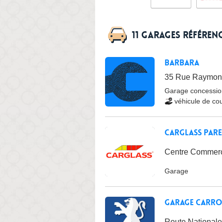
11 garages référen
Barbara
35 Rue Raymond 
Garage concessio
véhicule de cou
Carglass Pare
Centre Commerci
Garage
Garage Carros
Route Nationale