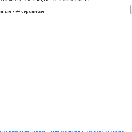
nnaire
-
dépanneuse