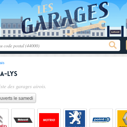
ais
a-Lys
iste des
garages airois
.
uverts le samedi