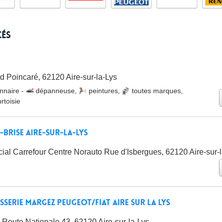
cés
Poincaré, 62120 Aire-sur-la-Lys
nnaire
-
dépanneuse
,
peintures
,
toutes marques
,
rtoisie
-Brise Aire-Sur-La-Lys
al Carrefour Centre Norauto Rue d'Isbergues, 62120 Aire-sur-l
serie Margez Peugeot/Fiat Aire Sur la Lys
 Route Nationale 43, 62120 Aire-sur-la-Lys