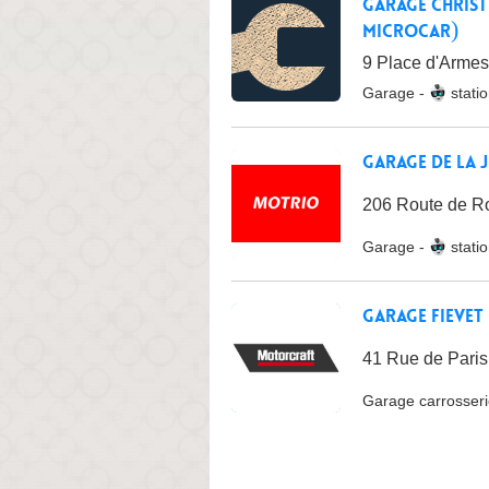
Garage Christi
MICROCAR)
9 Place d'Armes,
Garage
-
stati
Garage de la 
206 Route de Ro
Garage
-
stati
Garage Fievet 
41 Rue de Paris,
Garage carrosser