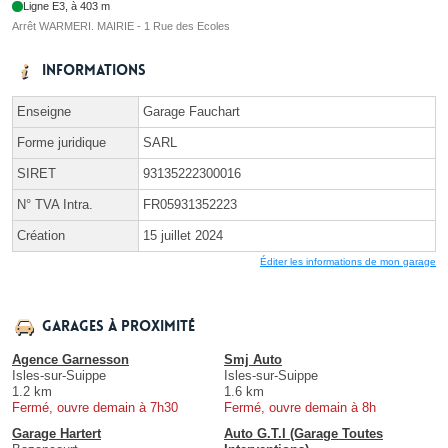
Ligne E3, à 403 m
Arrêt WARMERI. MAIRIE - 1 Rue des Ecoles
Informations
Enseigne
Garage Fauchart
Forme juridique
SARL
SIRET
93135222300016
N° TVA Intra.
FR05931352223
Création
15 juillet 2024
Éditer les informations de mon garage
Garages à proximité
Agence Garnesson
Smj Auto
Isles-sur-Suippe
Isles-sur-Suippe
1.2 km
1.6 km
Fermé, ouvre demain à 7h30
Fermé, ouvre demain à 8h
Garage Hartert
Auto G.T.I (Garage Toutes