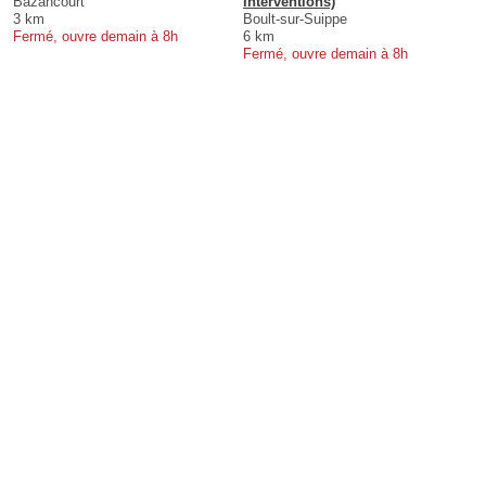
Bazancourt
Interventions)
3 km
Boult-sur-Suippe
Fermé, ouvre demain à 8h
6 km
Fermé, ouvre demain à 8h