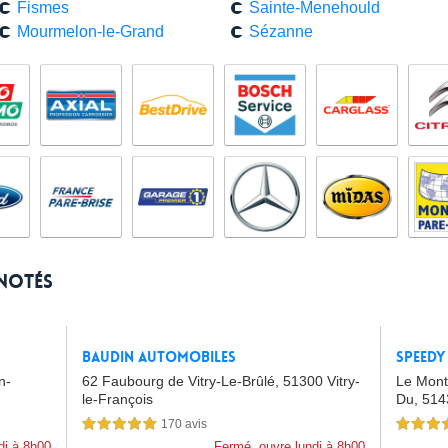
Fismes
Sainte-Menehould
Mourmelon-le-Grand
Sézanne
 notés
Baudin Automobiles
Speedy
n-
62 Faubourg de Vitry-Le-Brûlé,
51300 Vitry-
Le Mont
le-François
Du,
514
170 avis
5,0 étoiles sur 5
4,5 étoiles 
di à 8h00
Fermé, ouvre lundi à 8h00