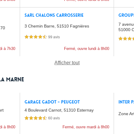
SARL Chalons Carrosserie
Group
7 avenu
3 Chemin Barre,
51510 Fagnières
170
51000 
99 avis
4,5 étoiles sur 5
4,5 étoiles 
di à 7h30
Fermé, ouvre lundi à 8h00
Afficher tout
la Marne
Garage Gadot - Peugeot
Inter 
Turpin
rt
4 Boulevard Carnot,
51310 Esternay
Zone Ar
60 avis
4,5 étoiles sur 5
di à 8h00
Fermé, ouvre mardi à 8h00