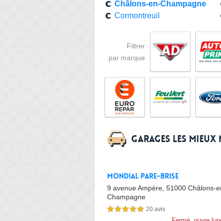
Châlons-en-Champagne
Cormontreuil
Filtrer
par marque
Garages les mieux
Mondial Pare-Brise
9 avenue Ampère,
51000 Châlons-e
Champagne
20 avis
5,0 étoiles sur 5
Fermé, ouvre lun