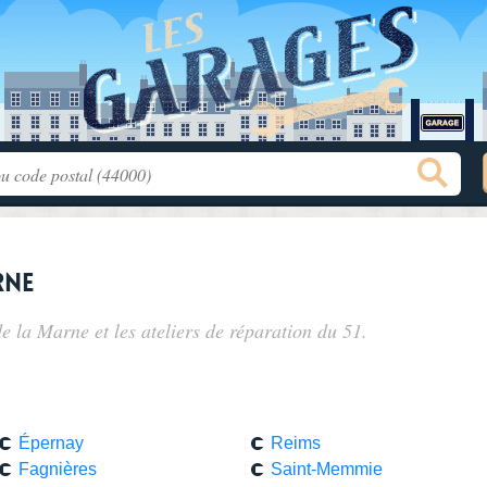
rne
de la Marne
et les ateliers de réparation du 51.
Épernay
Reims
Fagnières
Saint-Memmie