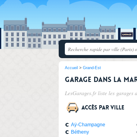
Accueil
>
Grand-Est
Garage dans la Ma
LesGarages.fr liste les
garages 
Accès par ville
Aÿ-Champagne
Bétheny