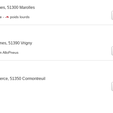
es, 51300 Marolles
ie
-
poids lourds
nes, 51390 Vrigny
on AlloPneus
rce, 51350 Cormontreuil