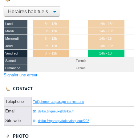
Lundi
8h - 12h
14h - 18h
Mardi
8h - 12h
14h - 18h
Mercredi
8h - 12h
14h - 18h
Jeudi
8h - 12h
14h - 18h
Vendredi
8h - 12h
14h - 18h
Samedi
Fermé
Dimanche
Fermé
Signaler une erreur
Contact
Téléphone
Téléphoner au garage carrosserie
Email
delko.tinqueuxⓐdelko.fr
Site web
delko.fr/garage/delko/tinqueux/228
Photo