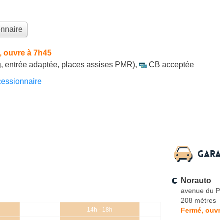
onnaire
 ouvre à 7h45
, entrée adaptée, places assises PMR)
,
CB acceptée
essionnaire
Gara
Norauto
avenue du P
208 mètres
Fermé, ouvr
14h - 18h