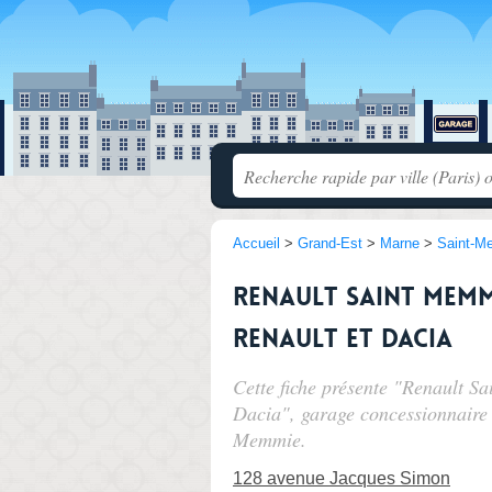
Accueil
>
Grand-Est
>
Marne
>
Saint-M
Renault Saint Mem
Renault et Dacia
Cette fiche présente "Renault S
Dacia", garage concessionnaire
Memmie.
128 avenue Jacques Simon