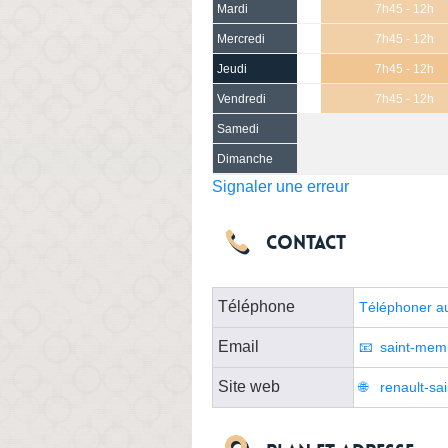
Mardi
7h45 - 12h
Mercredi
7h45 - 12h
Jeudi
7h45 - 12h
Vendredi
7h45 - 12h
Samedi
Dimanche
Signaler une erreur
Contact
Téléphone
Téléphoner a
Email
saint-mem
Site web
renault-sa