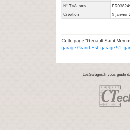
N° TVA Intra.
FR03824
Création
9 janvier
Cette page "Renault Saint Memmie
garage Grand-Est
,
garage 51
,
ga
LesGarages.fr vous guide da