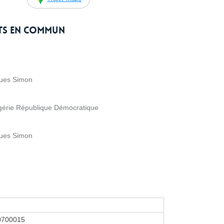
rts en commun
ques Simon
Algérie République Démocratique
ques Simon
0700015