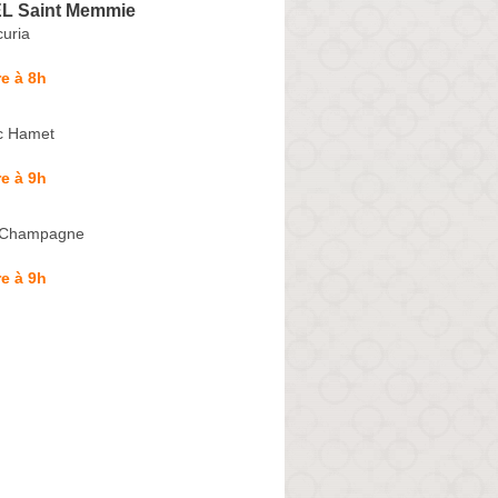
L Saint Memmie
uria
e à 8h
c Hamet
e à 9h
-Champagne
e à 9h