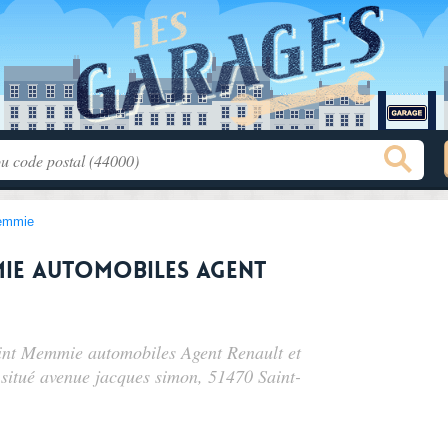
emmie
mie automobiles Agent
aint Memmie automobiles Agent Renault et
 situé
avenue jacques simon
, 51470 Saint-