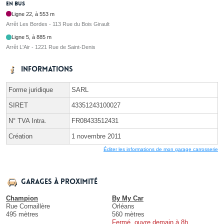
En bus
Ligne 22, à 553 m
Arrêt Les Bordes - 113 Rue du Bois Girault
Ligne 5, à 885 m
Arrêt L'Air - 1221 Rue de Saint-Denis
Informations
Forme juridique
SARL
SIRET
43351243100027
N° TVA Intra.
FR08433512431
Création
1 novembre 2011
Éditer les informations de mon garage carrosserie
Garages à proximité
Champion
By My Car
Rue Cornaillère
Orléans
495 mètres
560 mètres
Fermé, ouvre demain à 8h