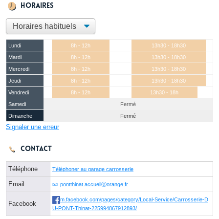
Horaires
Lundi
8h - 12h
13h30 - 18h30
Mardi
8h - 12h
13h30 - 18h30
Mercredi
8h - 12h
13h30 - 18h30
Jeudi
8h - 12h
13h30 - 18h30
Vendredi
8h - 12h
13h30 - 18h
Samedi
Fermé
Dimanche
Fermé
Signaler une erreur
Contact
Téléphone
Téléphoner au garage carrosserie
Email
pontthinat.accueilⓐorange.fr
m.facebook.com/pages/category/Local-Service/Carrosserie-D
Facebook
U-PONT-Thinat-225994867912893/