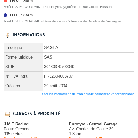
TILEO2, à 356 m
Arrêt L'ISLE-JOURDAIN - Pont Peyrin Aygobère - 1 Rue Colette Besson
TILEO1, à 834 m
Arrêt L'ISLE-JOURDAIN - Base de loisirs - 2 Avenue du Bataillon de l'Armagnac
Informations
Enseigne
SAGEA
Forme juridique
SAS
SIRET
30460370700049
N° TVA Intra.
FR32304603707
Création
29 août 2004
Éditer les informations de mon garage carrosserie concessionnaire
Garages à proximité
J.M.T Racing
Eurotyre - Central Garage
Route Grenade
Av. Charles de Gaulle 39
995 mètres
1.3 km