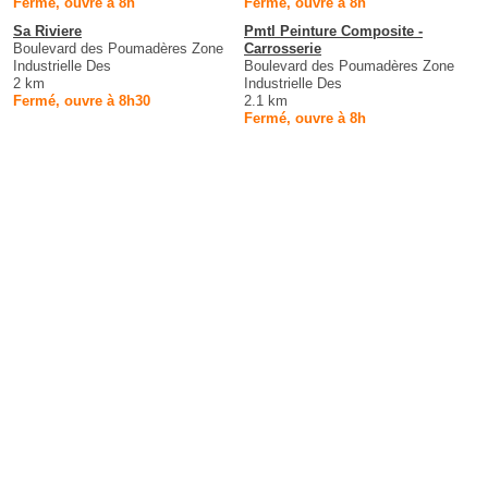
Fermé, ouvre à 8h
Fermé, ouvre à 8h
Sa Riviere
Pmtl Peinture Composite -
Boulevard des Poumadères Zone
Carrosserie
Industrielle Des
Boulevard des Poumadères Zone
2 km
Industrielle Des
Fermé, ouvre à 8h30
2.1 km
Fermé, ouvre à 8h