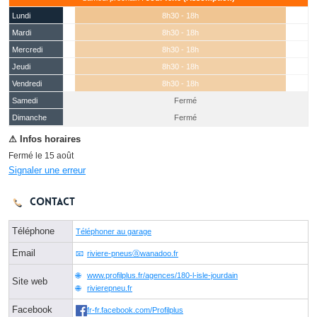
Lundi
8h30 - 18h
Mardi
8h30 - 18h
Mercredi
8h30 - 18h
Jeudi
8h30 - 18h
Vendredi
8h30 - 18h
Samedi
Fermé
(15 août)
Dimanche
Fermé
Fermé le 15 août
Signaler une erreur
Contact
Téléphone
Téléphoner au garage
Email
riviere-pneusⓐwanadoo.fr
www.profilplus.fr/agences/180-l-isle-jourdain
Site web
rivierepneu.fr
Facebook
fr-fr.facebook.com/Profilplus