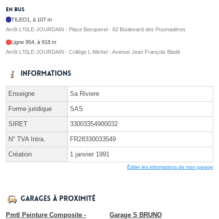
En bus
TILEO1, à 107 m
Arrêt L'ISLE-JOURDAIN - Place Becquerel - 62 Boulevard des Poumadères
Ligne 954, à 918 m
Arrêt L'ISLE-JOURDAIN - Collège L.Michel - Avenue Jean François Bladé
Informations
Enseigne
Sa Riviere
Forme juridique
SAS
SIRET
33003354900032
N° TVA Intra.
FR28330033549
Création
1 janvier 1991
Éditer les informations de mon garage
Garages à proximité
Pmtl Peinture Composite -
Garage S BRUNO