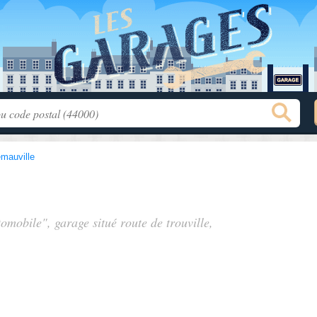
mauville
e
utomobile", garage situé
route de trouville
,