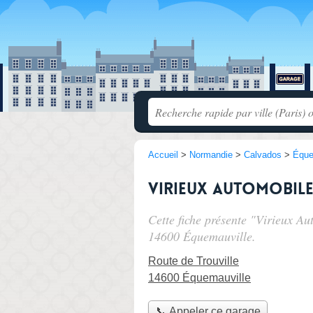
Accueil
>
Normandie
>
Calvados
>
Éque
Virieux Automobil
Cette fiche présente "Virieux A
14600 Équemauville.
Route de Trouville
14600 Équemauville
📞 Appeler ce garage