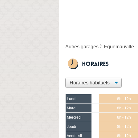
Autres garages à Équemauville
Horaires
Lundi
8h - 12h
Mardi
8h - 12h
Mercredi
8h - 12h
Jeudi
8h - 12h
Vendredi
8h - 12h