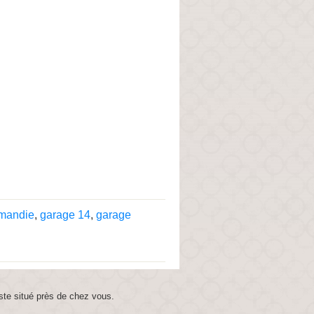
mandie
,
garage 14
,
garage
ste situé près de chez vous.