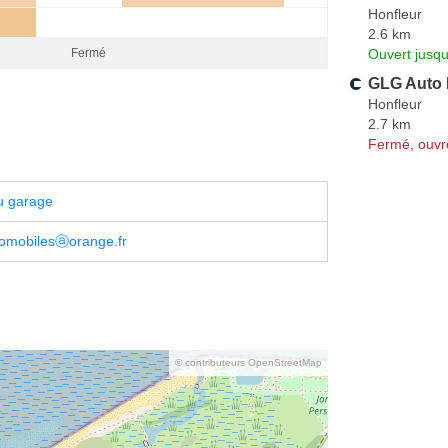
Honfleur
2.6 km
Ouvert jusqu
Fermé
GLG Auto 
Honfleur
2.7 km
Fermé, ouvr
u garage
tomobilesⓐorange.fr
© contributeurs OpenStreetMap