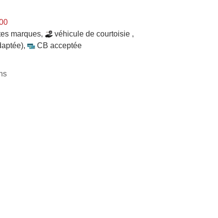
h00
tes marques
,
véhicule de courtoisie
,
daptée)
,
CB acceptée
ns