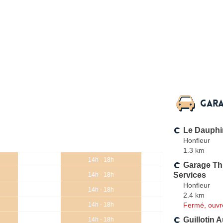
Gara
Le Dauphi
Honfleur
1.3 km
14h - 18h
Garage Thi
Services
14h - 18h
Honfleur
14h - 18h
2.4 km
Fermé, ouvr
14h - 18h
Guillotin 
14h - 18h