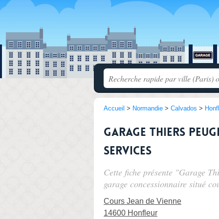
Accueil
>
Normandie
>
Calvados
>
Honf
Garage Thiers Peug
Services
Cette fiche présente "Garage Th
garage concessionnaire situé
co
Cours Jean de Vienne
14600 Honfleur