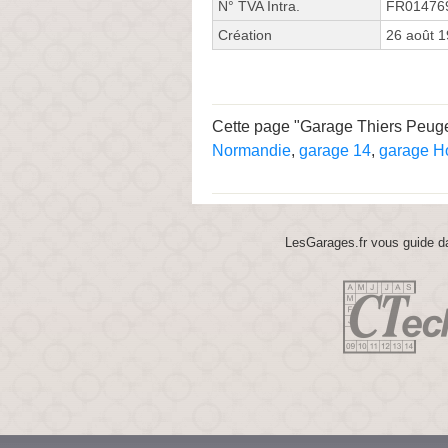
N° TVA Intra.
FR01476
Création
26 août 
Cette page "Garage Thiers Peugeo
Normandie
,
garage 14
,
garage Ho
LesGarages.fr vous guide da