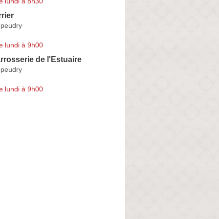
e lundi à 8h30
rier
epeudry
e lundi à 9h00
rosserie de l'Estuaire
epeudry
e lundi à 9h00