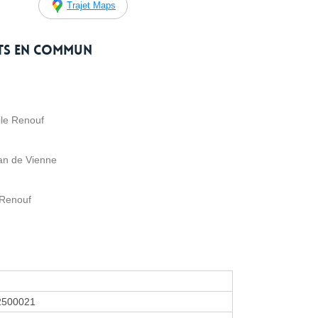
Trajet Maps
rts en commun
ile Renouf
an de Vienne
 Renouf
2500021