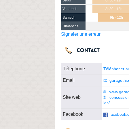
Jeudi
8h30 - 12h
Vendredi
8h30 - 12h
Samedi
9h - 12h
Dimanche
Signaler une erreur
Contact
Téléphone
Téléphoner a
Email
garagethi
www.garag
Site web
concession
les/
Facebook
facebook.