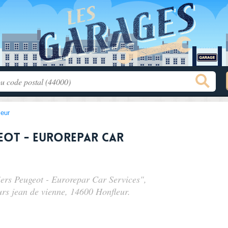
leur
eot - Eurorepar Car
iers Peugeot - Eurorepar Car Services",
urs jean de vienne
, 14600 Honfleur.