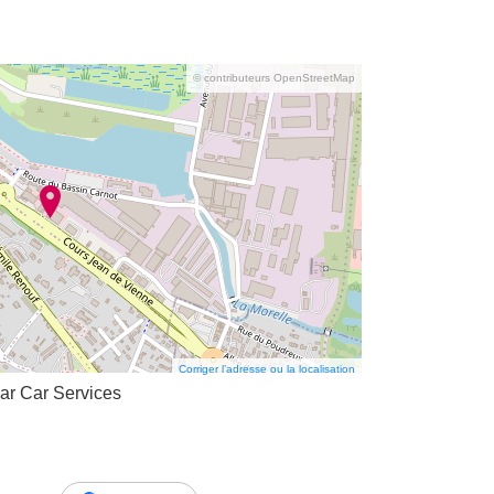
© contributeurs OpenStreetMap
Corriger l’adresse ou la localisation
ar Car Services