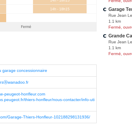
Fermé, ouvr
14h - 18h15
Garage Ter
14h - 18h15
Rue Jean L
1.1 km
Fermé, ouvr
Fermé
Grande Car
Rue Jean L
1.1 km
Fermé, ouvr
u garage concessionnaire
ersⓐwanadoo.fr
e-peugeot-honfleur.com
s.peugeot.fr/thiers-honfleur/nous-contacter/info-uti
com/Garage-Thiers-Honfleur-102188298131936/