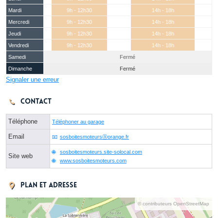
Mardi
9h - 12h30
14h - 18h
Mercredi
9h - 12h30
14h - 18h
Jeudi
9h - 12h30
14h - 18h
Vendredi
9h - 12h30
14h - 18h
Samedi
Fermé
Dimanche
Fermé
Signaler une erreur
Contact
Téléphone
Téléphoner au garage
Email
sosboitesmoteursⓐorange.fr
sosboitesmoteurs.site-solocal.com
Site web
www.sosboitesmoteurs.com
Plan et adresse
© contributeurs OpenStreetMap