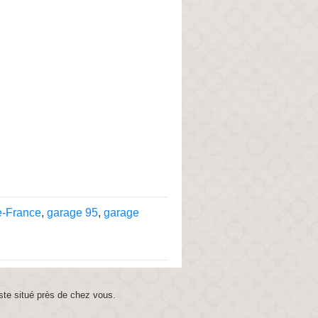
e-France
,
garage 95
,
garage
ste situé près de chez vous.