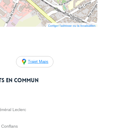
Corriger l’adresse ou la localisation
Trajet Maps
rts en commun
énéral Leclerc
e Conflans