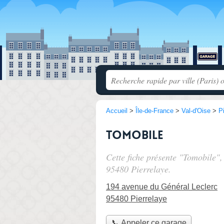
Accueil
>
Île-de-France
>
Val-d'Oise
>
P
Tomobile
Cette fiche présente "Tomobile",
95480 Pierrelaye.
194 avenue du Général Leclerc
95480 Pierrelaye
📞 Appeler ce garage