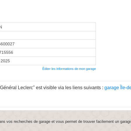
N
5600027
715556
 2025
Éditer les informations de mon garage
néral Leclerc" est visible via les liens suivants :
garage Île-d
ns vos recherches de garage et vous permet de trouver facilement un garagi