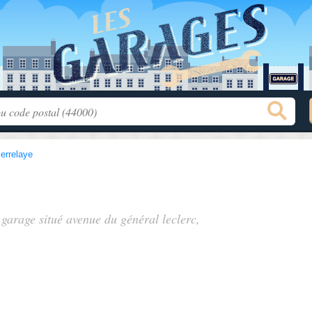
ierrelaye
 garage situé
avenue du général leclerc
,