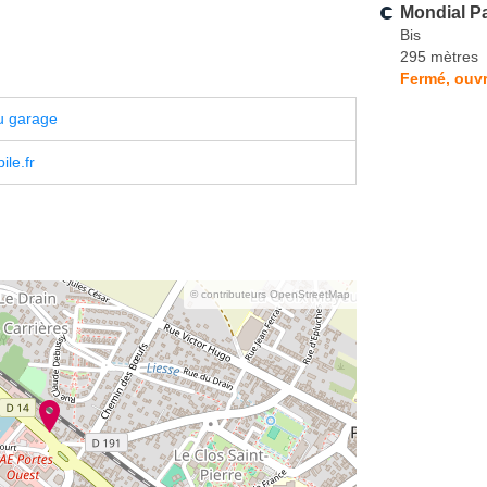
Mondial Pa
Bis
295 mètres
Fermé, ouvr
u garage
le.fr
© contributeurs OpenStreetMap