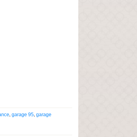
rance
,
garage 95
,
garage