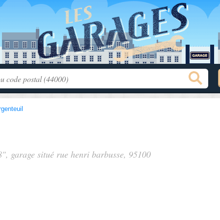
rgenteuil
8", garage situé
rue henri barbusse
, 95100