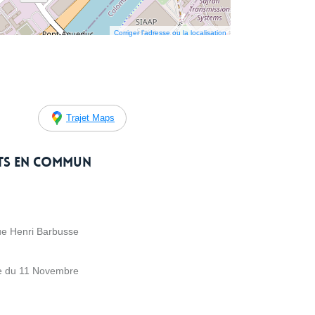
Corriger l’adresse ou la localisation
Trajet Maps
rts en commun
ue Henri Barbusse
ce du 11 Novembre