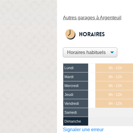
Autres garages à Argenteuil
Horaires
Lundi
9h - 12h
Mardi
9h - 12h
Mercredi
9h - 12h
Jeudi
9h - 12h
Vendredi
9h - 12h
Samedi
Dimanche
Signaler une erreur