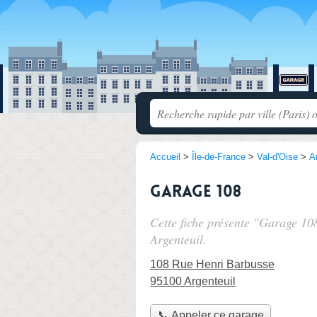
Accueil
>
Île-de-France
>
Val-d'Oise
>
A
Garage 108
Cette fiche présente "Garage 10
Argenteuil.
108 Rue Henri Barbusse
95100 Argenteuil
📞 Appeler ce garage