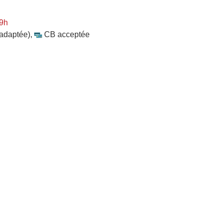
 9h
 adaptée)
,
CB acceptée