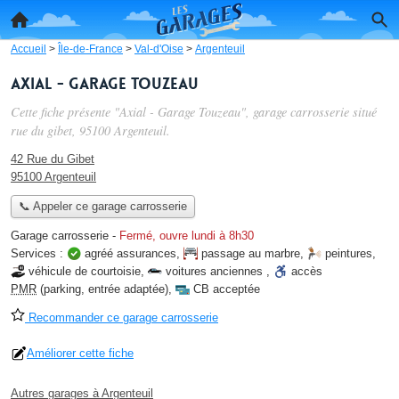
Accueil
>
Île-de-France
>
Val-d'Oise
>
Argenteuil
Axial - Garage Touzeau
Cette fiche présente "Axial - Garage Touzeau", garage carrosserie situé
rue du gibet
, 95100 Argenteuil.
42 Rue du Gibet
95100 Argenteuil
📞 Appeler ce garage carrosserie
Garage carrosserie
-
Fermé, ouvre lundi à 8h30
Services :
agréé assurances
,
passage au marbre
,
peintures
,
véhicule de courtoisie
,
voitures anciennes
,
accès
PMR
(parking, entrée adaptée)
,
CB acceptée
Recommander ce garage carrosserie
Améliorer cette fiche
Autres garages à Argenteuil