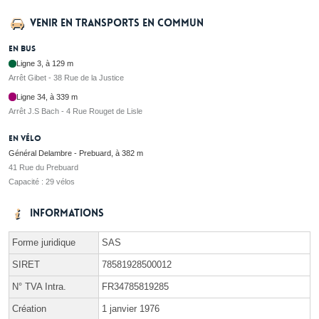
Venir en transports en commun
En bus
Ligne 3, à 129 m
Arrêt Gibet - 38 Rue de la Justice
Ligne 34, à 339 m
Arrêt J.S Bach - 4 Rue Rouget de Lisle
En vélo
Général Delambre - Prebuard, à 382 m
41 Rue du Prebuard
Capacité : 29 vélos
Informations
Forme juridique
SAS
SIRET
78581928500012
N° TVA Intra.
FR34785819285
Création
1 janvier 1976