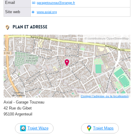
Email
garagetouzeauⓐorange.fr
Site web
www.axial.org
Plan et adresse
© contributeurs OpenStreetMap
Corriger l’adresse ou la localisation
Axial - Garage Touzeau
42 Rue du Gibet
95100 Argenteuil
Trajet Waze
Trajet Maps