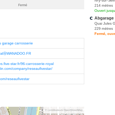
Ivry-sur-Sei
214 mètres
Fermé
Ouvert jusq
Abgarage
Quai Jules 
229 mètres
Fermé, ouvr
 garage carrosserie
oyalⓐWANADOO.FR
s.five-star.fr/96-carrosserie-royal
in.com/company/reseaufivestar/
om/reseaufivestar
© contributeurs OpenStreetMap