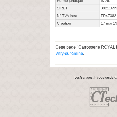
Forme juridique
SARL
SIRET
3821169
N° TVA Intra.
FR47382
Création
17 mai 1
Cette page "Carrosserie ROYAL Ru
Vitry-sur-Seine
.
LesGarages.fr vous guide da