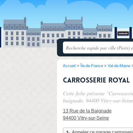
Accueil
>
Île-de-France
>
Val-de-Marne
Carrosserie ROYAL
Cette fiche présente "Carrosser
baignade
, 94400 Vitry-sur-Seine
13 Rue de la Baignade
94400 Vitry-sur-Seine
📞 Appeler ce garage carrosser