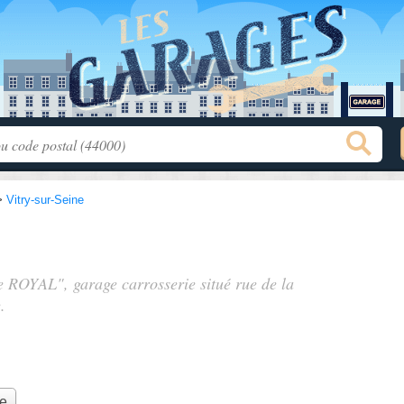
>
Vitry-sur-Seine
ie ROYAL", garage carrosserie situé
rue de la
.
ie