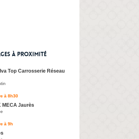
ges à proximité
lva Top Carrosserie Réseau
tin
e à 8h30
K MECA Jaurès
ne
e à 9h
os