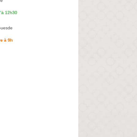
ne
u'à 12h30
Guesde
e à 9h