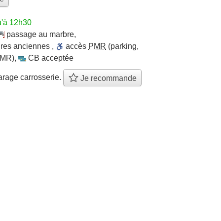
u'à 12h30
passage au marbre
,
ures anciennes
,
accès
PMR
(parking,
PMR)
,
CB acceptée
rage carrosserie.
Je recommande