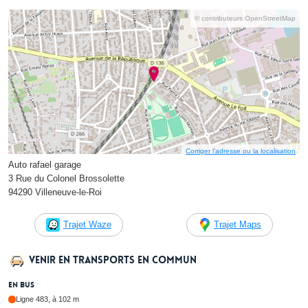
© contributeurs OpenStreetMap
Corriger l’adresse ou la localisation
Auto rafael garage
3 Rue du Colonel Brossolette
94290 Villeneuve-le-Roi
Trajet Waze
Trajet Maps
Venir en transports en commun
En bus
Ligne 483, à 102 m