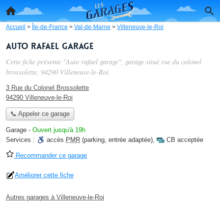
Accueil
>
Île-de-France
>
Val-de-Marne
>
Villeneuve-le-Roi
Auto rafael garage
Cette fiche présente "Auto rafael garage", garage situé
rue du colonel
brossolette
, 94290 Villeneuve-le-Roi.
3 Rue du Colonel Brossolette
94290 Villeneuve-le-Roi
📞 Appeler ce garage
Garage
-
Ouvert jusqu'à 19h
Services :
accès
PMR
(parking, entrée adaptée)
,
CB acceptée
Recommander ce garage
Améliorer cette fiche
Autres garages à Villeneuve-le-Roi