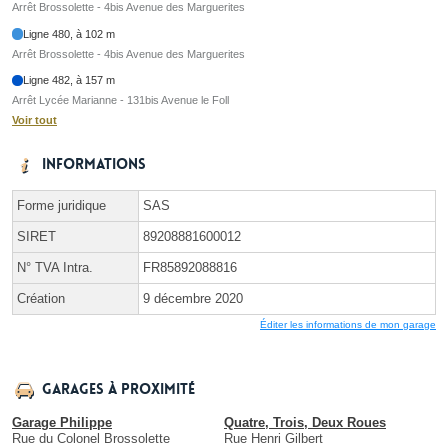
Arrêt Brossolette - 4bis Avenue des Marguerites
Ligne 480, à 102 m
Arrêt Brossolette - 4bis Avenue des Marguerites
Ligne 482, à 157 m
Arrêt Lycée Marianne - 131bis Avenue le Foll
Voir tout
Informations
Forme juridique
SAS
SIRET
89208881600012
N° TVA Intra.
FR85892088816
Création
9 décembre 2020
Éditer les informations de mon garage
Garages à proximité
Garage Philippe
Quatre, Trois, Deux Roues
Rue du Colonel Brossolette
Rue Henri Gilbert