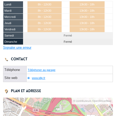
Lundi
8h - 12h30
13h30 - 18h
Mardi
8h - 12h30
13h30 - 18h
Mercredi
8h - 12h30
13h30 - 18h
Jeudi
8h - 12h30
13h30 - 18h
Vendredi
8h - 12h30
13h30 - 18h
Samedi
Fermé
Dimanche
Fermé
Signaler une erreur
Contact
Téléphone
Téléphoner au garage
Site web
www.idlp.fr
Plan et adresse
© contributeurs OpenStreetMap