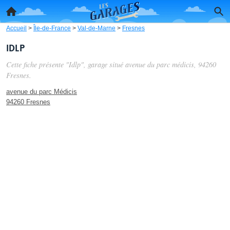
Accueil
>
Île-de-France
>
Val-de-Marne
>
Fresnes
Idlp
Cette fiche présente "Idlp", garage situé
avenue du parc médicis
, 94260
Fresnes.
avenue du parc Médicis
94260 Fresnes