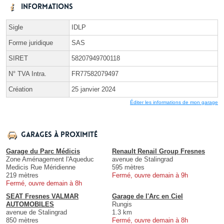
Informations
Sigle
IDLP
Forme juridique
SAS
SIRET
58207949700118
N° TVA Intra.
FR77582079497
Création
25 janvier 2024
Éditer les informations de mon garage
Garages à proximité
Garage du Parc Médicis
Renault Renail Group Fresnes
Zone Aménagement l'Aqueduc
avenue de Stalingrad
Medicis Rue Méridienne
595 mètres
219 mètres
Fermé, ouvre demain à 9h
Fermé, ouvre demain à 8h
SEAT Fresnes VALMAR
Garage de l'Arc en Ciel
AUTOMOBILES
Rungis
avenue de Stalingrad
1.3 km
850 mètres
Fermé, ouvre demain à 8h