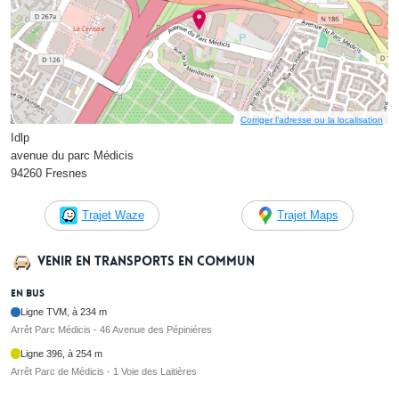
Corriger l’adresse ou la localisation
Idlp
avenue du parc Médicis
94260 Fresnes
Trajet Waze
Trajet Maps
Venir en transports en commun
En bus
Ligne TVM, à 234 m
Arrêt Parc Médicis - 46 Avenue des Pépiniéres
Ligne 396, à 254 m
Arrêt Parc de Médicis - 1 Voie des Laitières