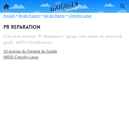
Accueil
>
Île-de-France
>
Val-de-Marne
>
Chevilly-Larue
Pr Reparation
Cette fiche présente "Pr Reparation", garage situé
avenue du général de
gaulle
, 94550 Chevilly-Larue.
10 avenue du Général de Gaulle
94550 Chevilly-Larue