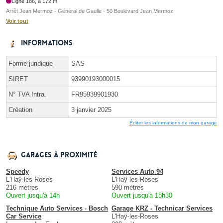
Ligne 186, à 172 m
Arrêt Jean Mermoz - Général de Gaulle - 50 Boulevard Jean Mermoz
Voir tout
Informations
Forme juridique
SAS
SIRET
93990193000015
N° TVA Intra.
FR95939901930
Création
3 janvier 2025
Éditer les informations de mon garage
Garages à proximité
Speedy
Services Auto 94
L'Haÿ-les-Roses
L'Haÿ-les-Roses
216 mètres
590 mètres
Ouvert jusqu'à 14h
Ouvert jusqu'à 18h30
Technique Auto Services - Bosch
Garage KRZ - Technicar Services
Car Service
L'Haÿ-les-Roses