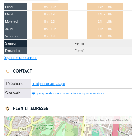
Lundi
8h - 12h
14h - 18h
Mardi
8h - 12h
14h - 18h
Mercredi
8h - 12h
14h - 18h
Jeudi
8h - 12h
14h - 18h
Vendredi
8h - 12h
14h - 18h
Samedi
Fermé
Dimanche
Fermé
Signaler une erreur
Contact
Téléphone
Téléphoner au garage
Site web
prreparationsautos.wixsite.com/pr-reparation
Plan et adresse
© contributeurs OpenStreetMap