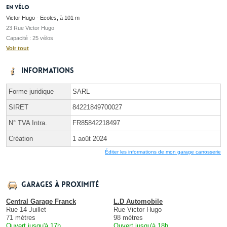
En vélo
Victor Hugo - Ecoles, à 101 m
23 Rue Victor Hugo
Capacité : 25 vélos
Voir tout
Informations
Forme juridique
SARL
SIRET
84221849700027
N° TVA Intra.
FR85842218497
Création
1 août 2024
Éditer les informations de mon garage carrosserie
Garages à proximité
Central Garage Franck
L.D Automobile
Rue 14 Juillet
Rue Victor Hugo
71 mètres
98 mètres
Ouvert jusqu'à 17h
Ouvert jusqu'à 18h