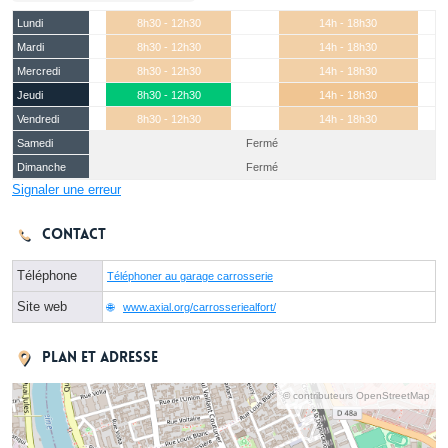
Lundi
8h30 - 12h30
14h - 18h30
Mardi
8h30 - 12h30
14h - 18h30
Mercredi
8h30 - 12h30
14h - 18h30
Jeudi
8h30 - 12h30
14h - 18h30
Vendredi
8h30 - 12h30
14h - 18h30
Samedi
Fermé
Dimanche
Fermé
Signaler une erreur
Contact
Téléphone
Téléphoner au garage carrosserie
Site web
www.axial.org/carrosseriealfort/
Plan et adresse
© contributeurs OpenStreetMap