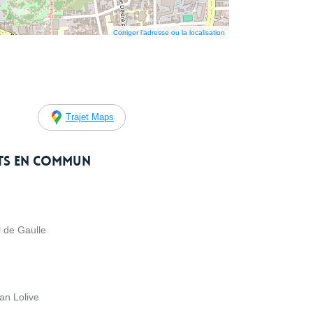
Corriger l’adresse ou la localisation
Trajet Maps
rts en commun
l de Gaulle
an Lolive