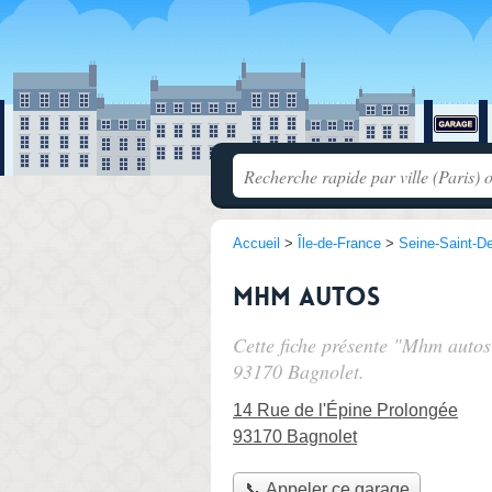
Accueil
>
Île-de-France
>
Seine-Saint-D
Mhm autos
Cette fiche présente "Mhm autos
93170 Bagnolet.
14 Rue de l'Épine Prolongée
93170 Bagnolet
📞 Appeler ce garage