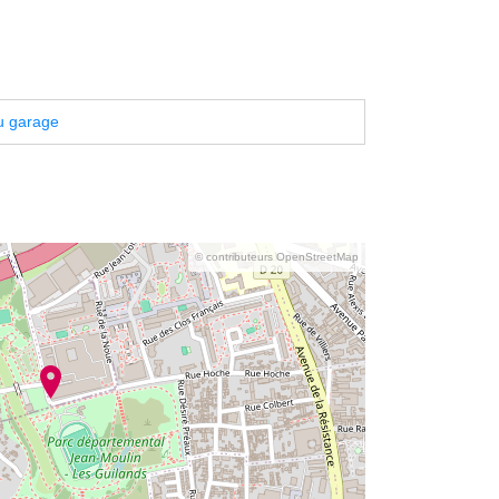
u garage
© contributeurs OpenStreetMap