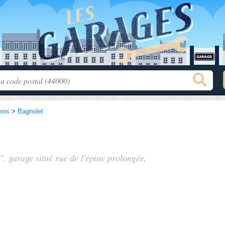
enis
>
Bagnolet
", garage situé
rue de l'épine prolongée
,