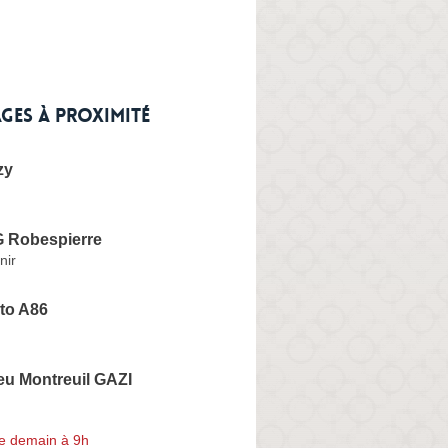
ges à proximité
zy
G Robespierre
nir
to A86
eu Montreuil GAZI
e demain à 9h