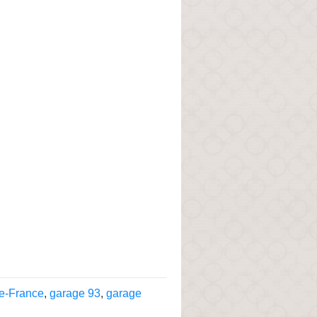
de-France
,
garage 93
,
garage