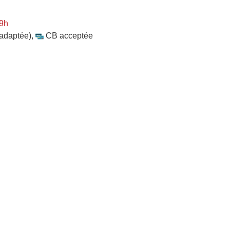
 9h
 adaptée)
,
CB acceptée