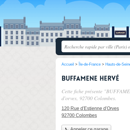
Accueil
>
Île-de-France
>
Hauts-de-Sein
BUFFAMENE Hervé
Cette fiche présente "BUFFAME
d'orves
, 92700 Colombes.
120 Rue d'Estienne d'Orves
92700 Colombes
📞 Appeler ce garage