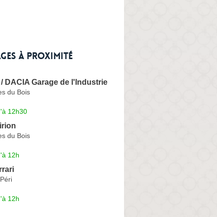
ges à proximité
 DACIA Garage de l'Industrie
es du Bois
u'à 12h30
irion
es du Bois
'à 12h
rari
Péri
'à 12h