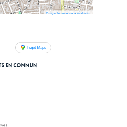
Corriger l’adresse ou la localisation
Trajet Maps
rts en commun
rves