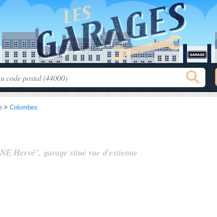
e
>
Colombes
NE Hervé", garage situé
rue d'estienne