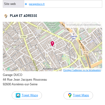
Site web
garageduco.fr
Plan et adresse
© contributeurs OpenStreetMap
Corriger l’adresse ou la localisation
Garage DUCO
44 Rue Jean Jacques Rousseau
92600 Asnières-sur-Seine
Trajet Waze
Trajet Maps