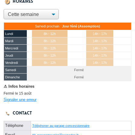
Horaires
Samedi prochain :
Jour férié (Assomption)
Lundi
8h - 12h
14h - 17h
Mardi
8h - 12h
14h - 17h
Mercredi
8h - 12h
14h - 17h
Jeudi
8h - 12h
14h - 17h
Vendredi
8h - 12h
14h - 17h
Samedi
Fermé
(15 août)
Dimanche
Fermé
Fermé le 15 août
Signaler une erreur
Contact
Téléphone
Téléphoner au garage concessionnaire
Email