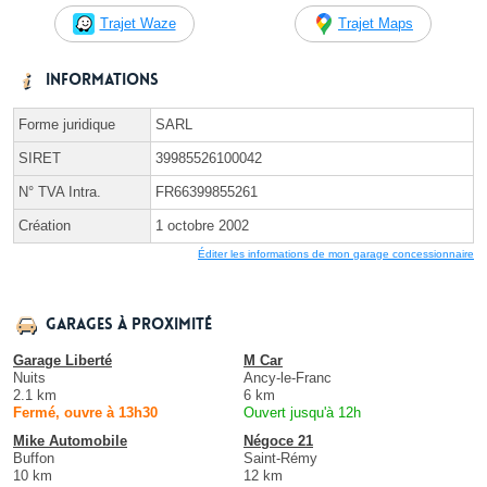
Trajet Waze
Trajet Maps
Informations
Forme juridique
SARL
SIRET
39985526100042
N° TVA Intra.
FR66399855261
Création
1 octobre 2002
Éditer les informations de mon garage concessionnaire
Garages à proximité
Garage Liberté
M Car
Nuits
Ancy-le-Franc
2.1 km
6 km
Fermé, ouvre à 13h30
Ouvert jusqu'à 12h
Mike Automobile
Négoce 21
Buffon
Saint-Rémy
10 km
12 km