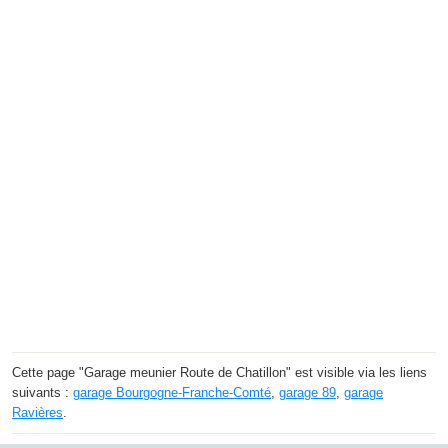
Cette page "Garage meunier Route de Chatillon" est visible via les liens
suivants :
garage Bourgogne-Franche-Comté
,
garage 89
,
garage
Ravières
.