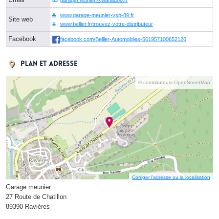
garagemeunierⓐwanadoo.fr
www.garage-meunier-vsp-89.fr
Site web
www.bellier.fr/trouvez-votre-distributeur
Facebook
facebook.com/Bellier-Automobiles-561957100652126
Plan et adresse
© contributeurs OpenStreetMap
Corriger l’adresse ou la localisation
Garage meunier
27 Route de Chatillon
89390 Ravières