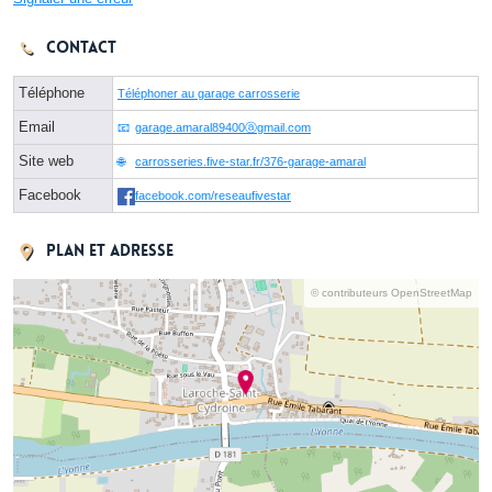
Contact
Téléphone
Téléphoner au garage carrosserie
Email
garage.amaral89400ⓐgmail.com
Site web
carrosseries.five-star.fr/376-garage-amaral
Facebook
facebook.com/reseaufivestar
Plan et adresse
© contributeurs OpenStreetMap