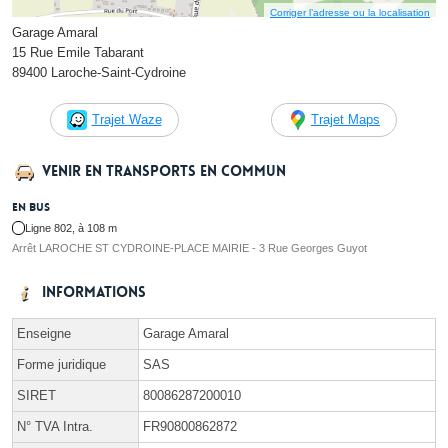
Corriger l’adresse ou la localisation
Garage Amaral
15 Rue Emile Tabarant
89400 Laroche-Saint-Cydroine
Trajet Waze
Trajet Maps
Venir en transports en commun
En bus
Ligne 802, à 108 m
Arrêt LAROCHE ST CYDROINE-PLACE MAIRIE - 3 Rue Georges Guyot
Informations
Enseigne
Garage Amaral
Forme juridique
SAS
SIRET
80086287200010
N° TVA Intra.
FR90800862872