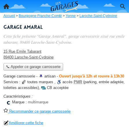
Accueil
>
Bourgogne-Franche-Comté
>
Yonne
>
Laroche-Saint-Cydroine
Garage Amaral
Cette fiche présente "Garage Amaral", garage carrosserie situé
rue emile
tabarant
, 89400 Laroche-Saint-Cydroine.
15 Rue Emile Tabarant
89400 Laroche-Saint-Cydroine
📞 Appeler ce garage carrosserie
Garage carrosserie -
artisan
-
Ouvert jusqu'à 12h et rouvre à 13h30
Services :
toutes marques
,
accès
PMR
(parking, entrée adaptée,
toilettes accessibles)
,
CB acceptée
Caractéristiques :
Marque :
multimarque
Recommander ce garage carrosserie
Améliorer cette fiche