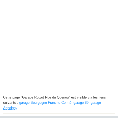
Cette page "Garage Roizot Rue du Quenou" est visible via les liens
suivants :
garage Bourgogne-Franche-Comté
,
garage 89
,
garage
Appoigny
.