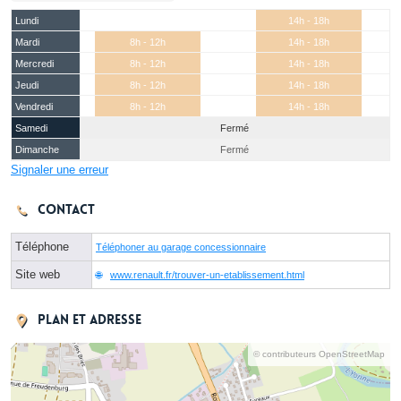
Lundi
14h - 18h
Mardi
8h - 12h
14h - 18h
Mercredi
8h - 12h
14h - 18h
Jeudi
8h - 12h
14h - 18h
Vendredi
8h - 12h
14h - 18h
Samedi
Fermé
Dimanche
Fermé
Signaler une erreur
Contact
Téléphone
Téléphoner au garage concessionnaire
Site web
www.renault.fr/trouver-un-etablissement.html
Plan et adresse
© contributeurs OpenStreetMap