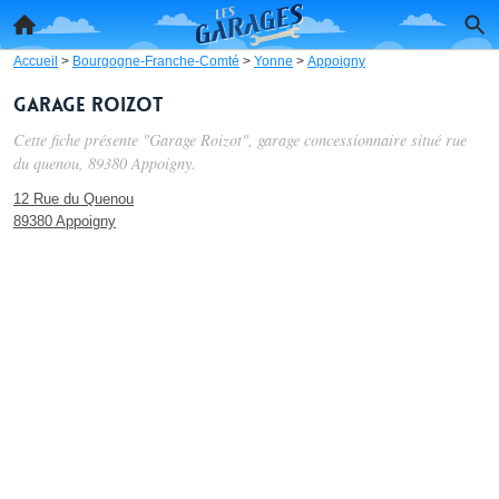
Accueil
>
Bourgogne-Franche-Comté
>
Yonne
>
Appoigny
Garage Roizot
Cette fiche présente "Garage Roizot", garage concessionnaire situé
rue
du quenou
, 89380 Appoigny.
12 Rue du Quenou
89380 Appoigny