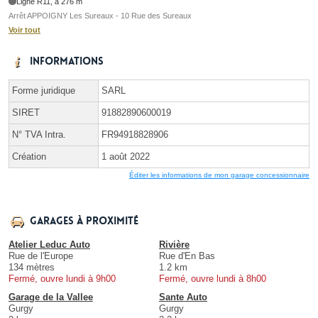
Ligne R11, à 276 m
Arrêt APPOIGNY Les Sureaux - 10 Rue des Sureaux
Voir tout
Informations
Forme juridique
SARL
SIRET
91882890600019
N° TVA Intra.
FR94918828906
Création
1 août 2022
Éditer les informations de mon garage concessionnaire
Garages à proximité
Atelier Leduc Auto
Rivière
Rue de l'Europe
Rue d'En Bas
134 mètres
1.2 km
Fermé, ouvre lundi à 9h00
Fermé, ouvre lundi à 8h00
Garage de la Vallee
Sante Auto
Gurgy
Gurgy