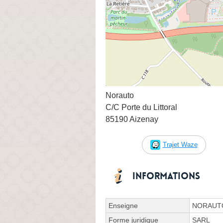
Norauto
C/C Porte du Littoral
85190 Aizenay
Trajet Waze
Informations
Enseigne
NORAUT
Forme juridique
SARL