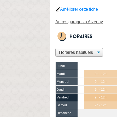
Améliorer cette fiche
Autres garages à Aizenay
Horaires
Lundi
Mardi
9h - 12h
Mercredi
9h - 12h
Jeudi
9h - 12h
Vendredi
9h - 12h
Samedi
9h - 12h
Dimanche