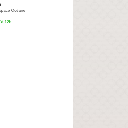
n
Espace Océane
'à 12h