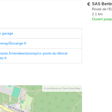
SAS Berti
Route de l'
2.1 km
Ouvert jusqu
u garage
izenayⓐorange.fr
rauto.fr/vendee/aizenay/cc-porte-du-littoral
o.fr
© contributeurs OpenStreetMap