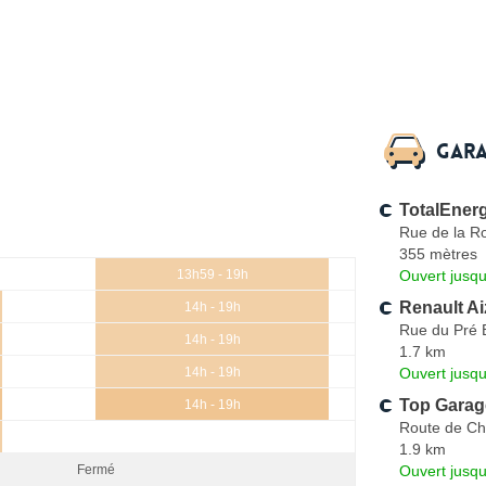
Gara
TotalEner
Rue de la R
355 mètres
Ouvert jusqu
13h59 - 19h
Renault A
14h - 19h
Rue du Pré 
14h - 19h
1.7 km
Ouvert jusqu
14h - 19h
Top Garage
14h - 19h
Route de Ch
1.9 km
Ouvert jusqu
Fermé