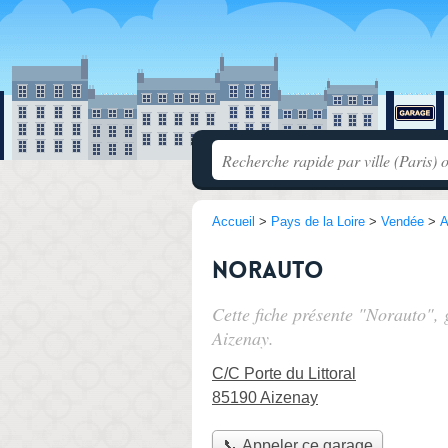
Accueil
>
Pays de la Loire
>
Vendée
>
A
Norauto
Cette fiche présente "Norauto",
Aizenay.
C/C Porte du Littoral
85190 Aizenay
📞 Appeler ce garage