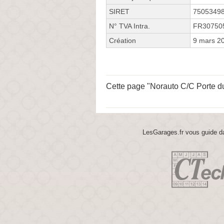
SIRET
7505349
N° TVA Intra.
FR30750
Création
9 mars 2
Cette page "Norauto C/C Porte du L
LesGarages.fr vous guide da