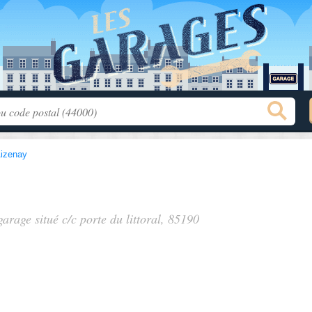
izenay
 garage situé
c/c porte du littoral
, 85190