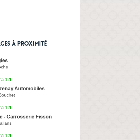
ges à proximité
gies
oche
'à 12h
izenay Automobiles
Bouchet
'à 12h
 - Carrosserie Fisson
allans
'à 12h