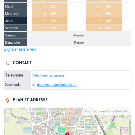
Mardi
8h - 12h
14h - 18h
Mercredi
8h - 12h
14h - 18h
Jeudi
8h - 12h
14h - 18h
Vendredi
8h - 12h
14h - 18h
Samedi
Fermé
Dimanche
Fermé
Signaler une erreur
Contact
Téléphone
Téléphoner au garage
Site web
doutaves.autodistribution.fr
Plan et adresse
© contributeurs OpenStreetMap