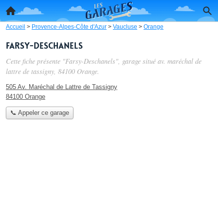
Accueil
>
Provence-Alpes-Côte d'Azur
>
Vaucluse
>
Orange
Farsy-Deschanels
Cette fiche présente "Farsy-Deschanels", garage situé
av. maréchal de
lattre de tassigny
, 84100 Orange.
505 Av. Maréchal de Lattre de Tassigny
84100 Orange
📞 Appeler ce garage