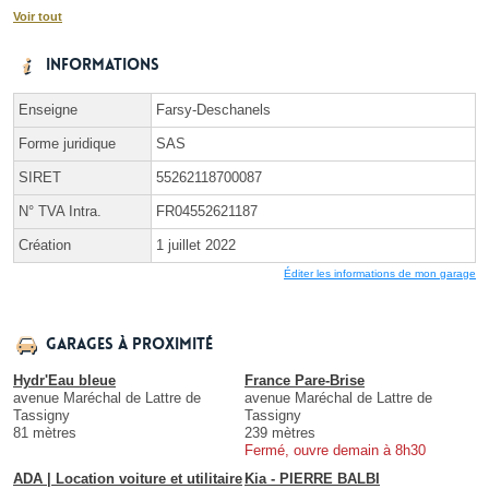
Voir tout
Informations
Enseigne
Farsy-Deschanels
Forme juridique
SAS
SIRET
55262118700087
N° TVA Intra.
FR04552621187
Création
1 juillet 2022
Éditer les informations de mon garage
Garages à proximité
Hydr'Eau bleue
France Pare-Brise
avenue Maréchal de Lattre de
avenue Maréchal de Lattre de
Tassigny
Tassigny
81 mètres
239 mètres
Fermé, ouvre demain à 8h30
ADA | Location voiture et utilitaire
Kia - PIERRE BALBI