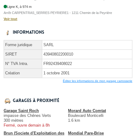
Ligne K, à 974 m
Arrêt CARPENTRAS_SERRES PEYRIERE1 - 1211 Chemin de la Peyrière
Voir tout
Informations
Forme juridique
SARL
SIRET
43940802200010
N° TVA Intra.
FR92439408022
Création
1 octobre 2001
Éditer les informations de mon garage carrosserie
Garages à proximité
Garage Saint Roch
Morard Auto Comtat
impasse des Chênes Verts
Boulevard Monticelli
300 mètres
1.6 km
Fermé, ouvre demain à 8h
Brun (Societe d'Exploitation des
Mondial Pare-Brise