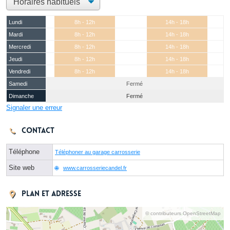
Lundi
8h - 12h
14h - 18h
Mardi
8h - 12h
14h - 18h
Mercredi
8h - 12h
14h - 18h
Jeudi
8h - 12h
14h - 18h
Vendredi
8h - 12h
14h - 18h
Samedi
Fermé
Dimanche
Fermé
Signaler une erreur
Contact
Téléphone
Téléphoner au garage carrosserie
Site web
www.carrosseriecandel.fr
Plan et adresse
© contributeurs OpenStreetMap