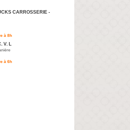
UCKS CARROSSERIE -
e à 8h
 V. L
anière
e à 6h