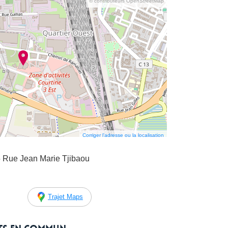
© contributeurs OpenStreetMap
Corriger l’adresse ou la localisation
5 Rue Jean Marie Tjibaou
Trajet Maps