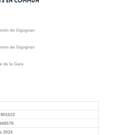
rts en commun
hemin de Gigognan
hemin de Gigognan
e de la Gare
7801022
948578
re 2024