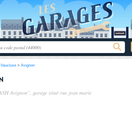
>
Vaucluse
>
Avignon
n
ASH Avignon", garage situé
rue jean marie