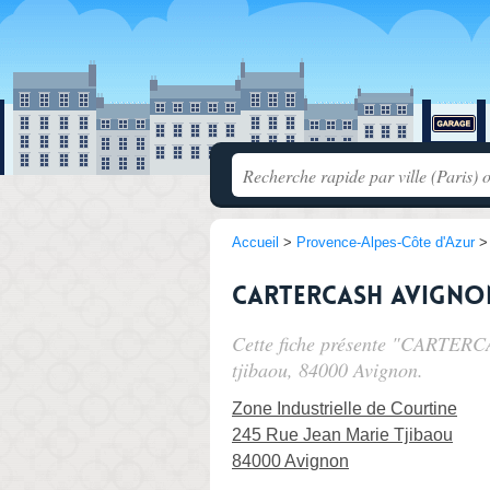
Accueil
>
Provence-Alpes-Côte d'Azur
CARTERCASH Avigno
Cette fiche présente "CARTERC
tjibaou
, 84000 Avignon.
Zone Industrielle de Courtine
245 Rue Jean Marie Tjibaou
84000 Avignon