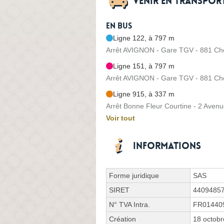
Venir en transpo
En bus
Ligne 122, à 797 m
Arrêt AVIGNON - Gare TGV - 881 C
Ligne 151, à 797 m
Arrêt AVIGNON - Gare TGV - 881 C
Ligne 915, à 337 m
Arrêt Bonne Fleur Courtine - 2 Avenu
Voir tout
Informations
Forme juridique
SAS
SIRET
4409485
N° TVA Intra.
FR01440
Création
18 octob