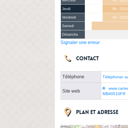
Mercredi
9h - 12h1
Jeudi
9h - 12h1
Vendredi
9h - 12h1
Samedi
Dimanche
Signaler une erreur
Contact
Téléphone
Téléphoner a
www.carte
Site web
MB40510FR
Plan et adresse