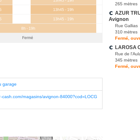
5
13h45 - 19h
265 mètres
5
13h45 - 19h
AZUR TR
Avignon
5
13h45 - 19h
Rue Gallias
8h - 19h
310 mètres
Fermé, ouvr
Fermé
LAROSA C.
Rue de l'Aul
345 mètres
Fermé, ouvr
u garage
r-cash.com/magasins/avignon-84000?cod=LOCG