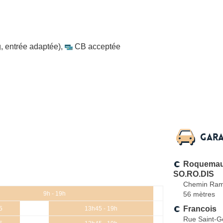
, entrée adaptée)
,
CB acceptée
Gara
Roquemaur
SO.RO.DIS
Chemin Ram
56 mètres
9h - 19h
Francois
5
13h45 - 19h
Rue Saint-G