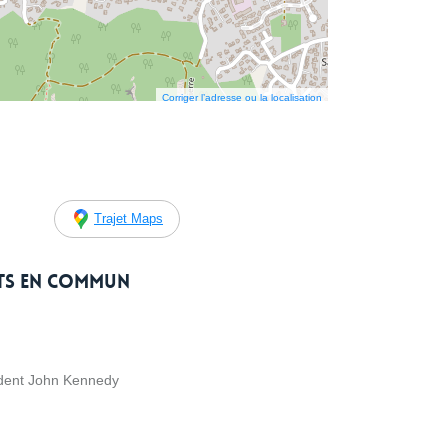
Corriger l’adresse ou la localisation
Trajet Maps
rts en commun
ident John Kennedy