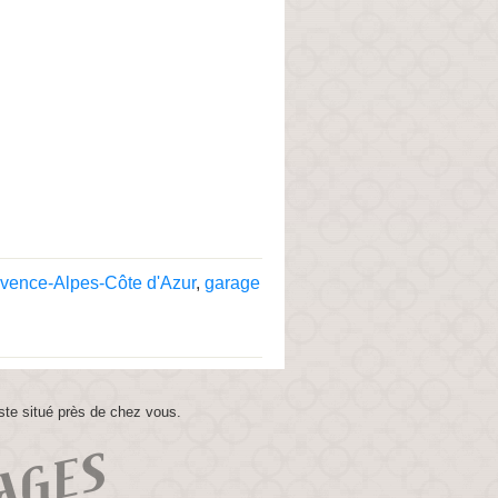
vence-Alpes-Côte d'Azur
,
garage
ste situé près de chez vous.