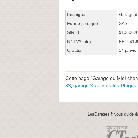
Enseigne
Garage d
Forme juridique
SAS
SIRET
9100002
N° TVA Intra.
FR18910
Création
14 janvie
Cette page "Garage du Midi chemin
83
,
garage Six-Fours-les-Plages
.
LesGarages.fr vous guide da