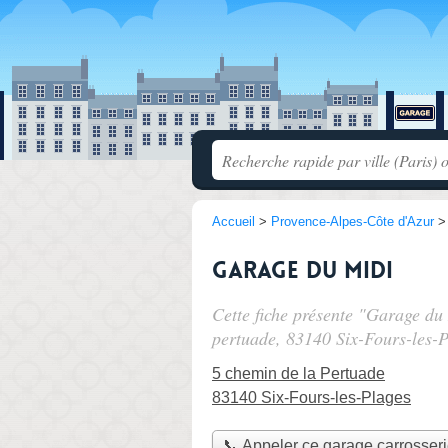
Accueil
>
Provence-Alpes-Côte d'Azur
Garage du Midi
Cette fiche présente "Garage du
pertuade
, 83140 Six-Fours-les-P
5 chemin de la Pertuade
83140 Six-Fours-les-Plages
📞 Appeler ce garage carrosser