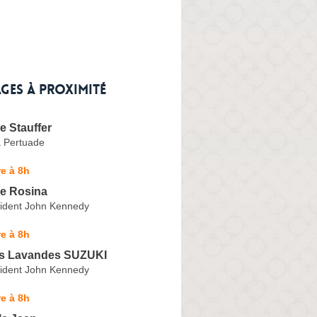
ges à proximité
e Stauffer
a Pertuade
e à 8h
ie Rosina
ident John Kennedy
e à 8h
s Lavandes SUZUKI
ident John Kennedy
e à 8h