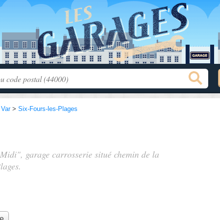
>
Var
>
Six-Fours-les-Plages
 Midi", garage carrosserie situé
chemin de la
lages.
ie