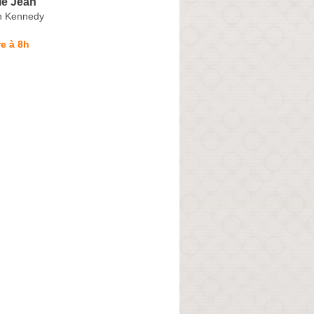
le Jean
n Kennedy
e à 8h