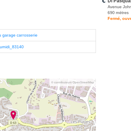
Di Pasqua
Avenue Joh
690 mètres
Fermé, ouvr
 garage carrosserie
umidi_83140
© contributeurs OpenStreetMap