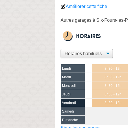
Améliorer cette fiche
Autres garages à Six-Fours-les-
Horaires
Lundi
8h30 - 12h
Mardi
8h30 - 12h
Mercredi
8h30 - 12h
Jeudi
8h30 - 12h
Vendredi
8h30 - 12h
Samedi
Dimanche
Signaler une erreur