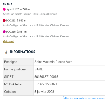
En bus
Ligne R102, à 728 m
Arrêt Cap Sainte Baume - 366 Route d’Ollieres
SCO211, à 857 m
Arrêt Collège Leï Garrus - 419 Allée des Chênes Kermes
SCO215, à 857 m
Arrêt Collège Leï Garrus - 419 Allée des Chênes Kermes
Voir tout
Informations
Enseigne
Saint Maximin Pieces Auto
Forme juridique
SARL
SIRET
50156687100015
N° TVA Intra.
FR56501566871
Création
5 janvier 2008
Éditer les informations de mon garage