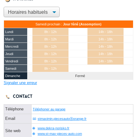
Samedi prochain :
Jour férié (Assomption)
Lundi
8h - 12h
14h - 18h
Mardi
8h - 12h
14h - 18h
Mercredi
8h - 12h
14h - 18h
Jeudi
8h - 12h
14h - 18h
Vendredi
8h - 12h
14h - 18h
Samedi
8h - 12h
Dimanche
Fermé
Signaler une erreur
Contact
Téléphone
Téléphoner au garage
Email
stmaximin.piecesautoⓐorange.fr
www.dekra-norisko.fr
Site web
www.st-max-pieces-auto.com