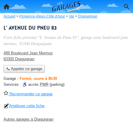
Accueil
>
Provence-Alpes-Côte d'Azur
>
Var
>
Draguignan
L' Avenue du Pneu 83
Cette fiche présente "L' Avenue du Pneu 83", garage situé
boulevard jean
mermoz
, 83300 Draguignan.
489 Boulevard Jean Mermoz
83300 Draguignan
📞 Appeler ce garage
Garage
-
Fermé, ouvre à 8h30
Services :
accès
PMR
(parking)
Recommander ce garage
Améliorer cette fiche
Autres garages à Draguignan