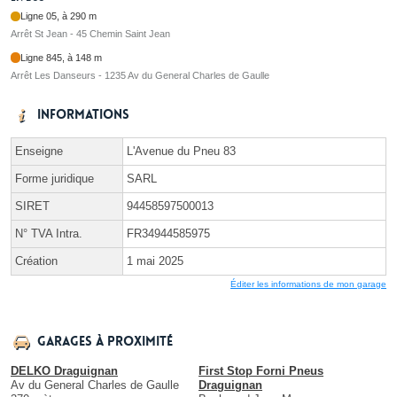
Ligne 05, à 290 m
Arrêt St Jean - 45 Chemin Saint Jean
Ligne 845, à 148 m
Arrêt Les Danseurs - 1235 Av du General Charles de Gaulle
Informations
Enseigne
L'Avenue du Pneu 83
Forme juridique
SARL
SIRET
94458597500013
N° TVA Intra.
FR34944585975
Création
1 mai 2025
Éditer les informations de mon garage
Garages à proximité
DELKO Draguignan
First Stop Forni Pneus
Av du General Charles de Gaulle
Draguignan