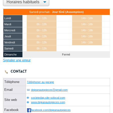
Samedi prochain :
Jour férié (Assomption)
Lundi
8h - 12h
14h - 18h
Mardi
8h - 12h
14h - 18h
Mercredi
8h - 12h
14h - 18h
Jeudi
8h - 12h
14h - 18h
Vendredi
8h - 12h
14h - 18h
Samedi
8h - 12h
Dimanche
Fermé
Signaler une erreur
Contact
Téléphone
Téléphoner au garage
Email
dejeanautopiecesⓐgmail.com
societedap.site-solocal.com
Site web
www.dejeanautopieces.com
Facebook
facebook.com/dejeanautopieces