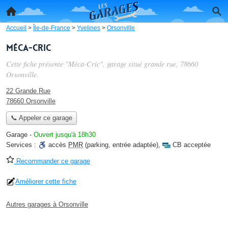
Accueil
>
Île-de-France
>
Yvelines
>
Orsonville
Méca-Cric
Cette fiche présente "Méca-Cric", garage situé
grande rue
, 78660
Orsonville.
22 Grande Rue
78660 Orsonville
📞 Appeler ce garage
Garage
-
Ouvert jusqu'à 18h30
Services :
accès
PMR
(parking, entrée adaptée)
,
CB acceptée
Recommander ce garage
Améliorer cette fiche
Autres garages à Orsonville