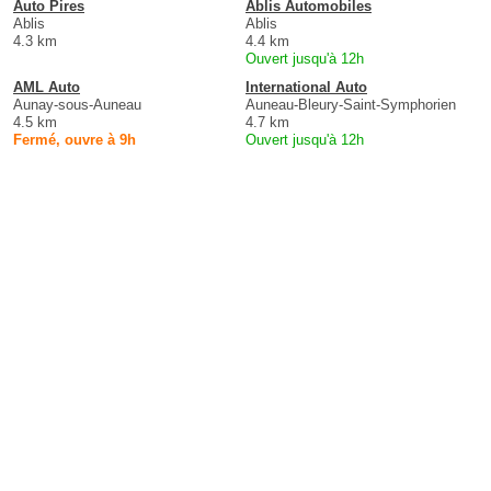
Auto Pires
Ablis Automobiles
Ablis
Ablis
4.3 km
4.4 km
Ouvert jusqu'à 12h
AML Auto
International Auto
Aunay-sous-Auneau
Auneau-Bleury-Saint-Symphorien
4.5 km
4.7 km
Fermé, ouvre à 9h
Ouvert jusqu'à 12h