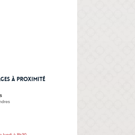
ges à proximité
s
ndres
e lundi à 8h30