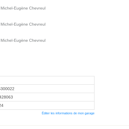
se Michel-Eugène Chevreul
se Michel-Eugène Chevreul
se Michel-Eugène Chevreul
6300022
428063
24
Éditer les informations de mon garage