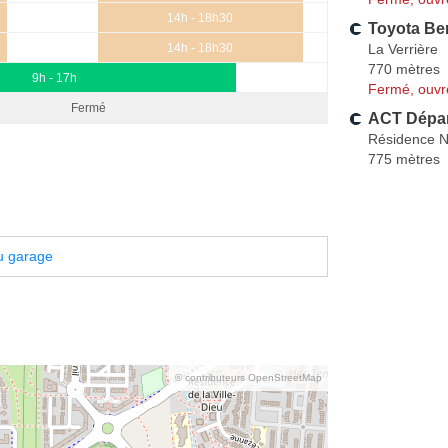
14h - 18h30
Toyota Ber
La Verrière
14h - 18h30
770 mètres
9h - 17h
Fermé, ouvr
Fermé
ACT Dépa
Résidence N
775 mètres
u garage
© contributeurs OpenStreetMap