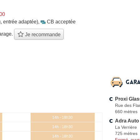
h00
, entrée adaptée)
,
CB acceptée
arage.
Je recommande
Gara
Proxi Glas
Rue des Fla
660 mètres
14h - 18h30
Adra Auto
La Verrière
14h - 18h30
725 mètres
14h - 18h30
Fermé, ouvr