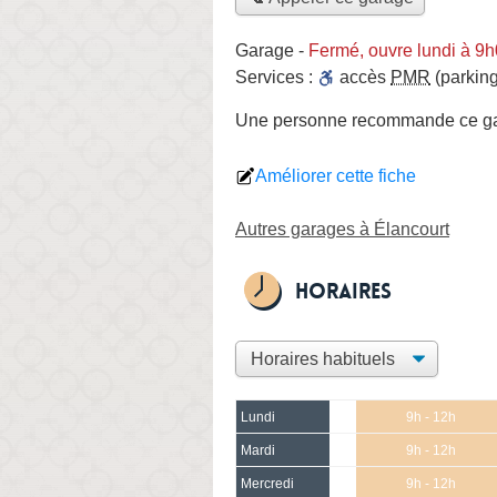
Garage
-
Fermé, ouvre lundi à 9
Services :
accès
PMR
(parking
Une personne
recommande
ce g
Améliorer cette fiche
Autres garages à Élancourt
Horaires
Lundi
9h - 12h
Mardi
9h - 12h
Mercredi
9h - 12h