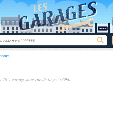
ncourt
o 78", garage situé
rue de liège
, 78990