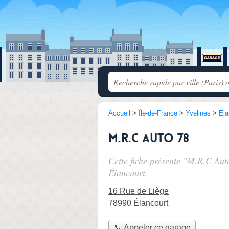
Accueil
>
Île-de-France
>
Yvelines
>
Éla
M.R.C Auto 78
Cette fiche présente "M.R.C Aut
Élancourt.
16 Rue de Liège
78990 Élancourt
📞 Appeler ce garage