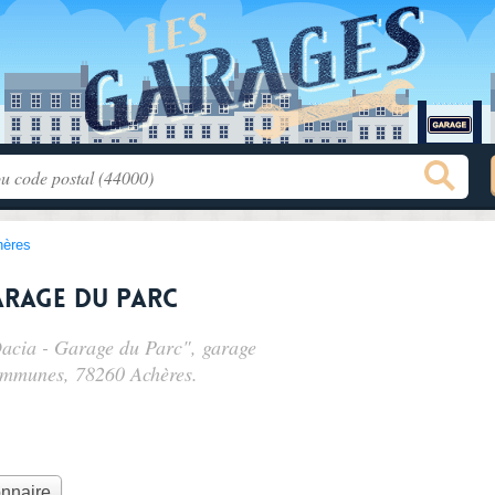
hères
arage du Parc
 Dacia - Garage du Parc", garage
ommunes
, 78260 Achères.
onnaire