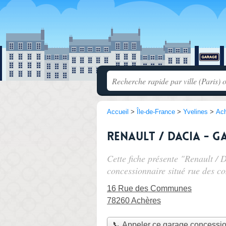
Accueil
>
Île-de-France
>
Yvelines
>
Ac
Renault / Dacia - G
Cette fiche présente "Renault /
concessionnaire situé
rue des c
16 Rue des Communes
78260 Achères
📞 Appeler ce garage concessi