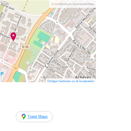
© contributeurs OpenStreetMap
Corriger l’adresse ou la localisation
Trajet Maps