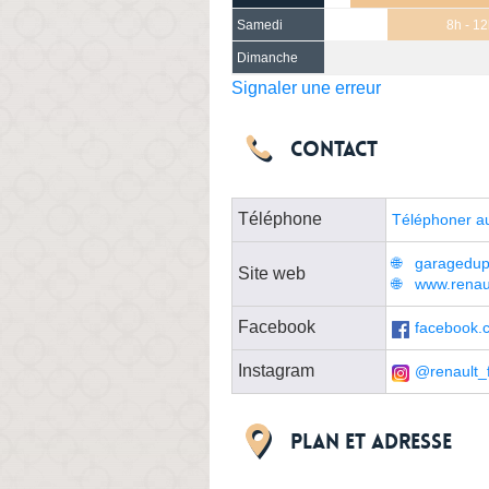
Samedi
8h - 12
Dimanche
Signaler une erreur
Contact
Téléphone
Téléphoner a
garagedupa
Site web
www.renaul
Facebook
facebook.
Instagram
@renault_
Plan et adresse