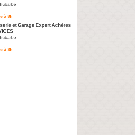
Rhubarbe
e à 8h
serie et Garage Expert Achères
VICES
Rhubarbe
e à 8h