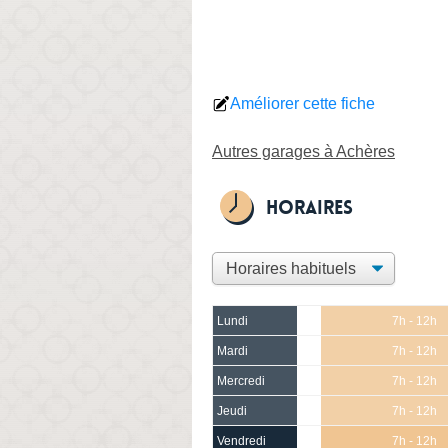
Améliorer cette fiche
Autres garages à Achères
Horaires
Lundi
7h - 12h
Mardi
7h - 12h
Mercredi
7h - 12h
Jeudi
7h - 12h
Vendredi
7h - 12h