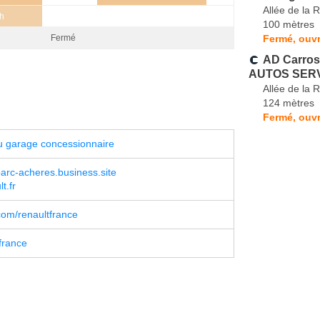
Allée de la 
h
100 mètres
Fermé, ouvr
Fermé
AD Carros
AUTOS SER
Allée de la 
124 mètres
Fermé, ouvr
u garage concessionnaire
rc-acheres.business.site
t.fr
com/renaultfrance
france