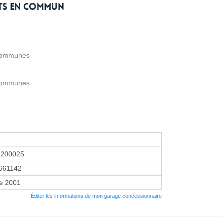
rts en commun
 Communes
 Communes
4200025
661142
re 2001
Éditer les informations de mon garage concessionnaire