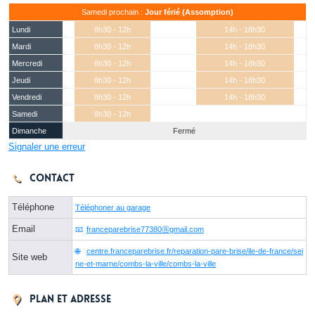
Samedi prochain :
Jour férié (Assomption)
Lundi
8h30 - 12h
14h - 18h30
Mardi
8h30 - 12h
14h - 18h30
Mercredi
8h30 - 12h
14h - 18h30
Jeudi
8h30 - 12h
14h - 18h30
Vendredi
8h30 - 12h
14h - 18h30
Samedi
8h30 - 12h
Dimanche
Fermé
Signaler une erreur
Contact
Téléphone
Téléphoner au garage
Email
franceparebrise77380ⓐgmail.com
centre.franceparebrise.fr/reparation-pare-brise/ile-de-france/sei
Site web
ne-et-marne/combs-la-ville/combs-la-ville
Plan et adresse