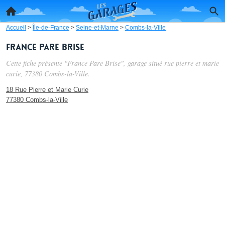
Accueil
>
Île-de-France
>
Seine-et-Marne
>
Combs-la-Ville
France Pare Brise
Cette fiche présente "France Pare Brise", garage situé
rue pierre et marie
curie
, 77380 Combs-la-Ville.
18 Rue Pierre et Marie Curie
77380 Combs-la-Ville