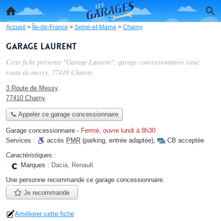
Accueil
>
Île-de-France
>
Seine-et-Marne
>
Charny
Garage Laurent
Cette fiche présente "Garage Laurent", garage concessionnaire situé
route de messy
, 77410 Charny.
3 Route de Messy
77410 Charny
📞 Appeler ce garage concessionnaire
Garage concessionnaire
-
Fermé, ouvre lundi à 8h30
Services :
accès
PMR
(parking, entrée adaptée)
,
CB acceptée
Caractéristiques :
Marques :
Dacia, Renault
Une personne
recommande
ce garage concessionnaire.
Je recommande
Améliorer cette fiche