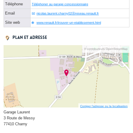
Téléphone
Téléphoner au garage concessionnaire
Email
nicolas.laurent.charny02ⓐreseau.renault.fr
Site web
www.renault.fr/trouver-un-etablissement.html
Plan et adresse
© contributeurs OpenStreetMap
Corriger l’adresse ou la localisation
Garage Laurent
3 Route de Messy
77410 Charny