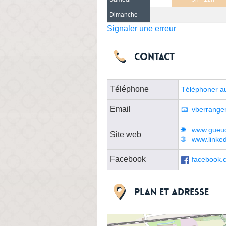
Dimanche
Signaler une erreur
Contact
Téléphone
Téléphoner a
Email
vberrange
www.gueude
Site web
www.linke
Facebook
facebook.c
Plan et adresse