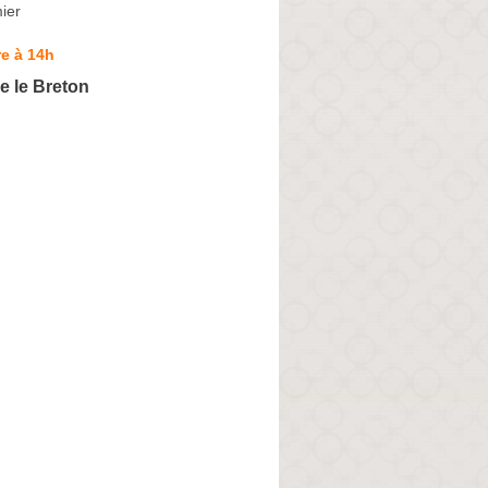
ier
e à 14h
e le Breton