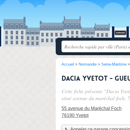
Accueil
>
Normandie
>
Seine-Maritime
Dacia Yvetot - Gue
Cette fiche présente "Dacia Yve
situé
avenue du maréchal foch
, 
55 avenue du Maréchal Foch
76190 Yvetot
📞 Appeler ce garage concessi