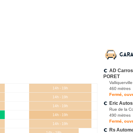
Gara
AD Carross
PORET
Valliquerville
460 mètres
14h - 19h
Fermé, ouvr
14h - 19h
Eric Autos
14h - 19h
Rue de la Co
490 mètres
14h - 19h
Fermé, ouvr
14h - 19h
Rs Automo
14h - 18h