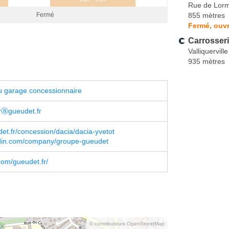
Rue de Lorm
855 mètres
Fermé
Fermé, ouvr
Carrosseri
Valliquerville
935 mètres
u garage concessionnaire
rⓐgueudet.fr
t.fr/concession/dacia/dacia-yvetot
din.com/company/groupe-gueudet
om/gueudet.fr/
© contributeurs OpenStreetMap