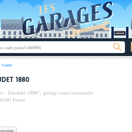
>
Yvetot
udet 1880
tot - Gueudet 1880", garage concessionnaire
76190 Yvetot.
onnaire