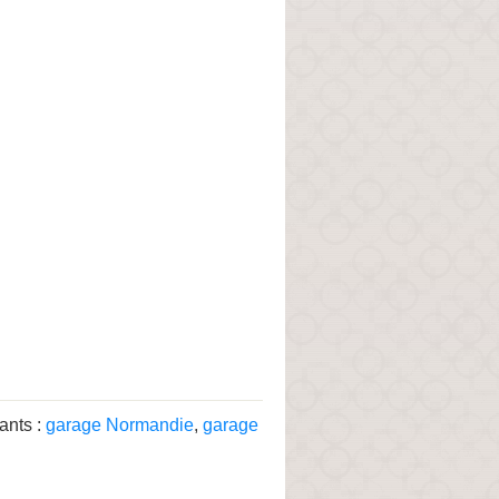
ants :
garage Normandie
,
garage