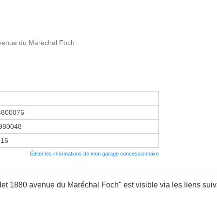
Avenue du Marechal Foch
4800076
980048
016
Éditer les informations de mon garage concessionnaire
et 1880 avenue du Maréchal Foch" est visible via les liens suiv