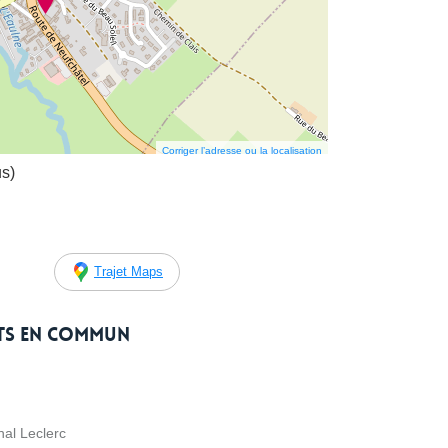
Corriger l’adresse ou la localisation
us)
Trajet Maps
rts en commun
hal Leclerc