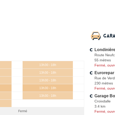
Gara
Londinièr
Route Neufc
55 mètres
Fermé, ouvr
13h30 - 18h
Eurorepar
13h30 - 18h
Rue de Ver
13h30 - 18h
230 mètres
Fermé, ouvr
13h30 - 18h
Garage Bo
13h30 - 18h
Croixdalle
3.4 km
Fermé, ouvr
Fermé