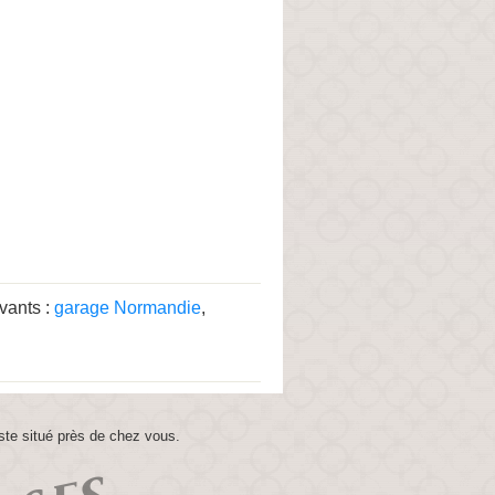
ivants :
garage Normandie
,
ste situé près de chez vous.