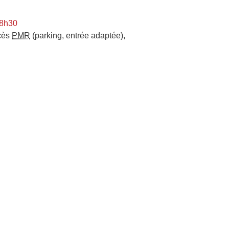
 8h30
cès
PMR
(parking, entrée adaptée)
,