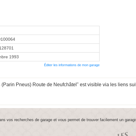
0100064
128701
mbre 1993
Éditer les informations de mon garage
 (Parin Pneus) Route de Neufchâtel" est visible via les liens su
ns vos recherches de garage et vous permet de trouver facilement un garagi