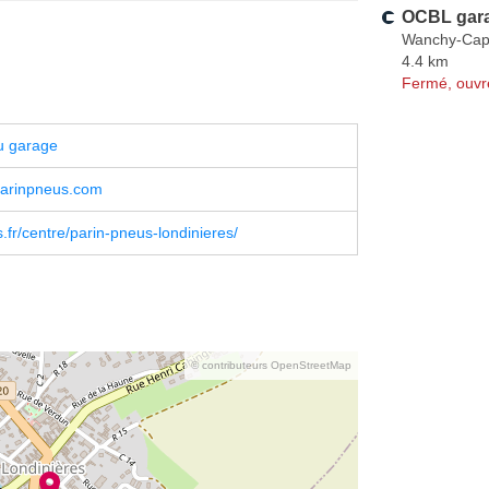
OCBL gar
Wanchy-Cap
4.4 km
Fermé, ouvr
u garage
arinpneus.com
.fr/centre/parin-pneus-londinieres/
© contributeurs OpenStreetMap