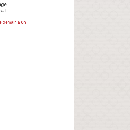
age
val
e demain à 8h