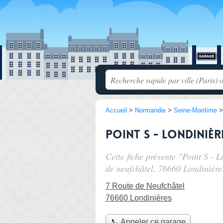
Accueil
>
Normandie
>
Seine-Maritime
Point S - Londinièr
Cette fiche présente "Point S - 
de neufchâtel
, 76660 Londinière
7 Route de Neufchâtel
76660 Londinières
📞 Appeler ce garage