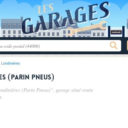
>
Londinières
es (Parin Pneus)
Londinières (Parin Pneus)", garage situé
route
s.