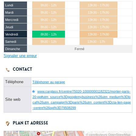
Lundi
8h30 - 12h
13h30 - 17h30
Mardi
8h30 - 12h
13h30 - 17h30
Mercredi
8h30 - 12h
13h30 - 17h30
Jeudi
8h30 - 12h
13h30 - 17h30
Vendredi
8h30 - 12h
13h30 - 17h30
Samedi
8h30 - 12h
13h30 - 17h
Dimanche
Fermé
Signaler une erreur
Contact
Téléphone
Téléphoner au garage
www.carglass.fr/centre/75020-100000001182321/mortier-paris-
20-pp#utm_source%3Dgooglemybusiness%26utm_medium%3Dlo
Site web
cal%26utm_campaign%3Dparis%26utm_content%3Dcta-lien-page
-centre%26opi%3D79508299
Plan et adresse
© contributeurs OpenStreetMap