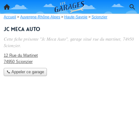
Accueil
>
Auvergne-Rhône-Alpes
>
Haute-Savoie
>
Scionzier
Jc Meca Auto
Cette fiche présente "Jc Meca Auto", garage situé
rue du martinet
, 74950
Scionzier.
12 Rue du Martinet
74950 Scionzier
📞 Appeler ce garage