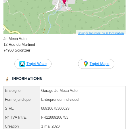
Corriger l’adresse ou la localisation
Jc Meca Auto
12 Rue du Martinet
74950 Scionzier
Trajet Waze
Trajet Maps
Informations
Enseigne
Garage Jc Meca Auto
Forme juridique
Entrepreneur individuel
SIRET
88910675300029
N° TVA Intra.
FR12889106753
Création
1 mai 2023