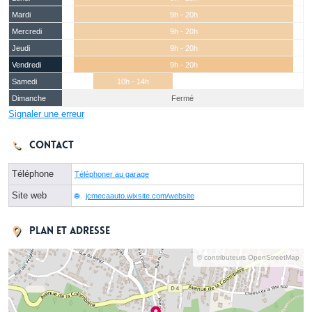
Mardi
9h - 20h
Mercredi
9h - 20h
Jeudi
9h - 20h
Vendredi
9h - 20h
Samedi
10h - 14h
Dimanche
Fermé
Signaler une erreur
Contact
Téléphone
Téléphoner au garage
Site web
jcmecaauto.wixsite.com/website
Plan et adresse
© contributeurs OpenStreetMap