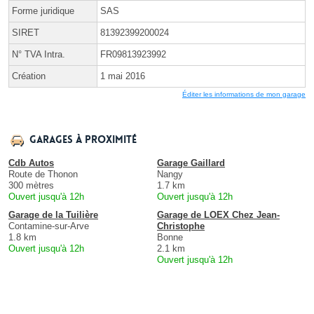
Forme juridique
SAS
SIRET
81392399200024
N° TVA Intra.
FR09813923992
Création
1 mai 2016
Éditer les informations de mon garage
Garages à proximité
Cdb Autos
Garage Gaillard
Route de Thonon
Nangy
300 mètres
1.7 km
Ouvert jusqu'à 12h
Ouvert jusqu'à 12h
Garage de la Tuilière
Garage de LOEX Chez Jean-
Contamine-sur-Arve
Christophe
1.8 km
Bonne
Ouvert jusqu'à 12h
2.1 km
Ouvert jusqu'à 12h