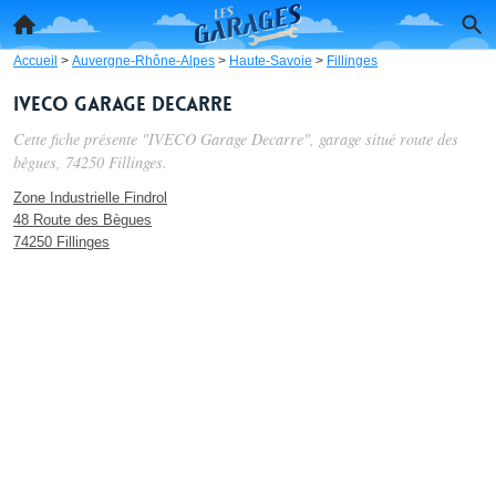
Accueil
>
Auvergne-Rhône-Alpes
>
Haute-Savoie
>
Fillinges
IVECO Garage Decarre
Cette fiche présente "IVECO Garage Decarre", garage situé
route des
bègues
, 74250 Fillinges.
Zone Industrielle Findrol
48 Route des Bègues
74250 Fillinges