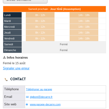
Samedi prochain :
Jour férié (Assomption)
Lundi
8h - 12h
14h - 18h
Mardi
8h - 12h
14h - 18h
Mercredi
8h - 12h
14h - 18h
Jeudi
8h - 12h
14h - 18h
Vendredi
8h - 12h
14h - 18h
Samedi
Fermé
(15 août)
Dimanche
Fermé
Fermé le 15 août
Signaler une erreur
Contact
Téléphone
Téléphoner au garage
Email
dgiboniⓐdecarre.fr
Site web
www.garage-decarre.com