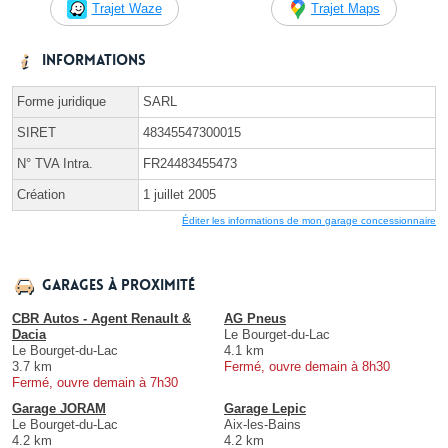
Trajet Waze
Trajet Maps
Informations
Forme juridique
SARL
SIRET
48345547300015
N° TVA Intra.
FR24483455473
Création
1 juillet 2005
Éditer les informations de mon garage concessionnaire
Garages à proximité
CBR Autos - Agent Renault &
AG Pneus
Dacia
Le Bourget-du-Lac
Le Bourget-du-Lac
4.1 km
3.7 km
Fermé, ouvre demain à 8h30
Fermé, ouvre demain à 7h30
Garage JORAM
Garage Lepic
Le Bourget-du-Lac
Aix-les-Bains
4.2 km
4.2 km