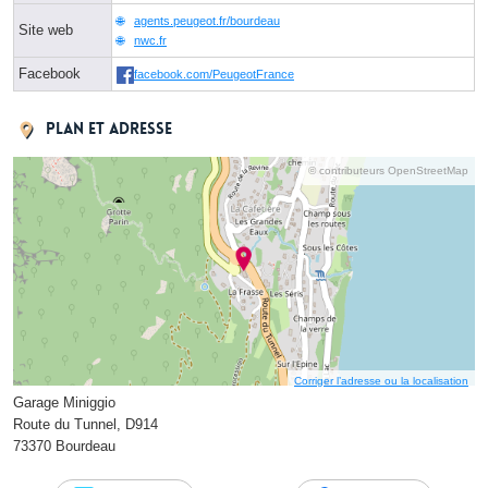
agents.peugeot.fr/bourdeau
Site web
nwc.fr
Facebook
facebook.com/PeugeotFrance
Plan et adresse
© contributeurs OpenStreetMap
Corriger l’adresse ou la localisation
Garage Miniggio
Route du Tunnel, D914
73370 Bourdeau