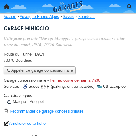
Accueil
>
Auvergne-Rhône-Alpes
>
Savoie
>
Bourdeau
Garage Miniggio
Cette fiche présente "Garage Miniggio", garage concessionnaire situé
route du tunnel, d914
, 73370 Bourdeau.
Route du Tunnel, D914
73370 Bourdeau
📞 Appeler ce garage concessionnaire
Garage concessionnaire
-
Fermé, ouvre demain à 7h30
Services :
accès
PMR
(parking, entrée adaptée)
,
CB acceptée
Caractéristiques :
Marque :
Peugeot
Recommander ce garage concessionnaire
Améliorer cette fiche