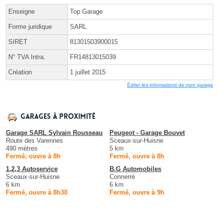
Enseigne
Top Garage
Forme juridique
SARL
SIRET
81301503900015
N° TVA Intra.
FR14813015039
Création
1 juillet 2015
Éditer les informations de mon garage
Garages à proximité
Garage SARL Sylvain Rousseau
Peugeot - Garage Bouvet
Route des Varennes
Sceaux-sur-Huisne
490 mètres
5 km
Fermé, ouvre à 8h
Fermé, ouvre à 8h
1,2,3 Autoservice
B.G Automobiles
Sceaux-sur-Huisne
Connerré
6 km
6 km
Fermé, ouvre à 8h30
Fermé, ouvre à 9h