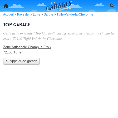
Accueil
>
Pays de la Loire
>
Sarthe
>
Tuffé-Val-de-la-Chéronne
Top Garage
Cette fiche présente "Top Garage", garage situé
zone artisanale champ la
croix
, 72160 Tuffé-Val-de-la-Chéronne.
Zone Artisanale Champ la Croix
72160 Tuffé
📞 Appeler ce garage