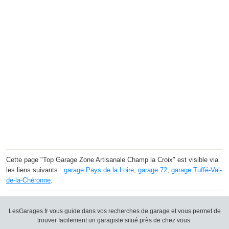
Cette page "Top Garage Zone Artisanale Champ la Croix" est visible via
les liens suivants :
garage Pays de la Loire
,
garage 72
,
garage Tuffé-Val-
de-la-Chéronne
.
LesGarages.fr vous guide dans vos recherches de garage et vous permet de
trouver facilement un garagiste situé près de chez vous.