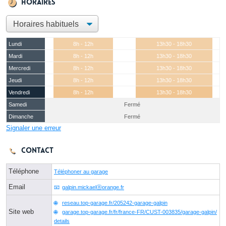
Horaires
Lundi
8h - 12h
13h30 - 18h30
Mardi
8h - 12h
13h30 - 18h30
Mercredi
8h - 12h
13h30 - 18h30
Jeudi
8h - 12h
13h30 - 18h30
Vendredi
8h - 12h
13h30 - 18h30
Samedi
Fermé
Dimanche
Fermé
Signaler une erreur
Contact
Téléphone
Téléphoner au garage
Email
galpin.mickaelⓐorange.fr
reseau.top-garage.fr/205242-garage-galpin
Site web
garage.top-garage.fr/fr/france-FR/CUST-003835/garage-galpin/
details