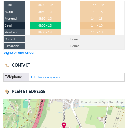
Lundi
8h30 - 12h
14h - 18h
Mardi
8h30 - 12h
14h - 18h
Mercredi
8h30 - 12h
14h - 18h
Jeudi
8h30 - 12h
14h - 18h
Vendredi
8h30 - 12h
14h - 18h
Samedi
Fermé
Dimanche
Fermé
Signaler une erreur
Contact
Téléphone
Téléphoner au garage
Plan et adresse
© contributeurs OpenStreetMap