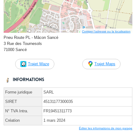
Corriger l’adresse ou la localisation
Pneu Route PL - Mâcon Sancé
3 Rue des Tournesols
71000 Sancé
Trajet Waze
Trajet Maps
Informations
Forme juridique
SARL
SIRET
45131177300035
N° TVA Intra.
FR19451311773
Création
1 mars 2024
Éditer les informations de mon garage