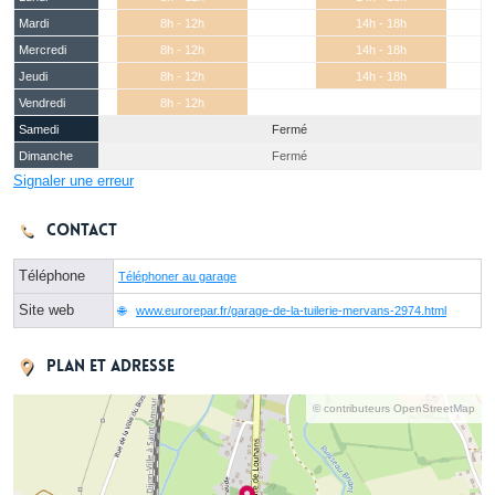
Mardi
8h - 12h
14h - 18h
Mercredi
8h - 12h
14h - 18h
Jeudi
8h - 12h
14h - 18h
Vendredi
8h - 12h
Samedi
Fermé
Dimanche
Fermé
Signaler une erreur
Contact
Téléphone
Téléphoner au garage
Site web
www.eurorepar.fr/garage-de-la-tuilerie-mervans-2974.html
Plan et adresse
© contributeurs OpenStreetMap